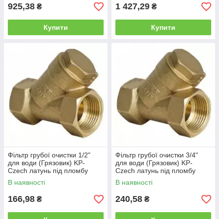
925,38
1 427,29
₴
₴
Купити
Купити
Фільтр грубої очистки 1/2"
Фільтр грубої очистки 3/4"
для води (Грязовик) KP-
для води (Грязовик) KP-
Czech латунь під пломбу
Czech латунь під пломбу
Чехія
Чехія
В наявності
В наявності
166,98
240,58
₴
₴