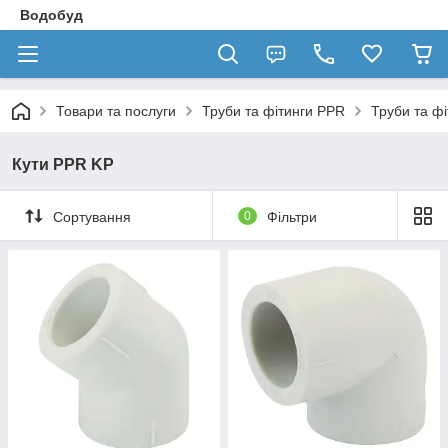
Водобуд
Товари та послуги
Труби та фітинги PPR
Труби та ф
Кути PPR KP
Сортування
0
Фільтри