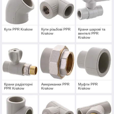
Кути PPR Krakow
Кути різьбові PPR
Крани шарові та
Krakow
вентелі PPR
Krakow
Крани радіаторні
Американки PPR
Муфти PPR
PPR Krakow
Krakow
Krakow