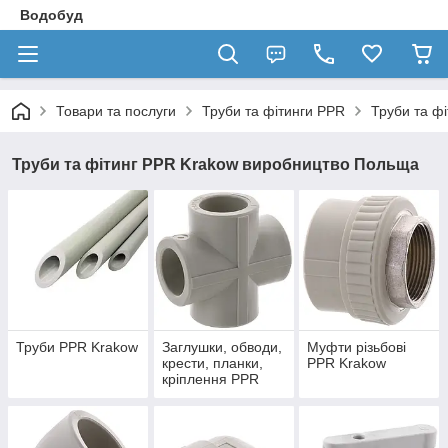
Водобуд
Товари та послуги
Труби та фітинги PPR
Труби та ф
Труби та фітинг PPR Krakow виробництво Польща
Труби PPR Krakow
Заглушки, обводи,
Муфти різьбові
крести, планки,
PPR Krakow
кріплення PPR
Krakow