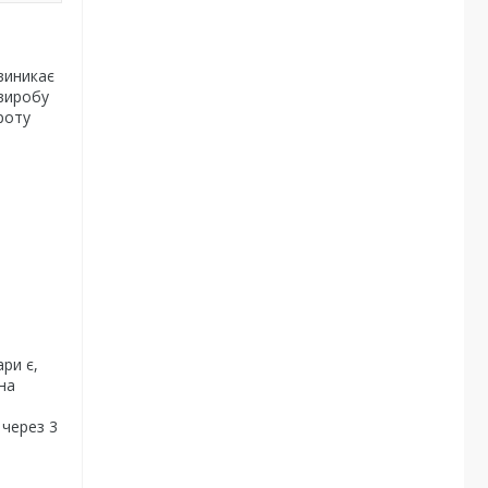
виникає
 виробу
роту
ри є,
на
 через 3