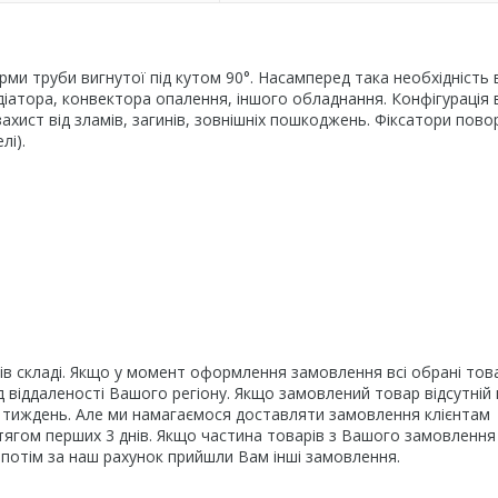
ми труби вигнутої під кутом 90°. Насамперед така необхідність 
діатора, конвектора опалення, іншого обладнання. Конфігурація
ахист від зламів, загинів, зовнішніх пошкоджень. Фіксатори пово
лі).
ів складі. Якщо у момент оформлення замовлення всі обрані това
 віддаленості Вашого регіону. Якщо замовлений товар відсутній 
1 тиждень. Але ми намагаємося доставляти замовлення клієнтам
тягом перших 3 днів. Якщо частина товарів з Вашого замовлення
 а потім за наш рахунок прийшли Вам інші замовлення.