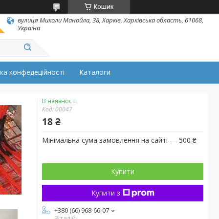
Кошик
вулиця Миколи Манойла, 38, Харків, Харківська область, 61068,
Україна
ка конфедеційності
Каталоги
В наявності
Код:
00047
18 ₴
Мінімальна сума замовлення на сайті — 500 ₴
Купити
Купити з
+380 (66) 968-66-07
Віталій