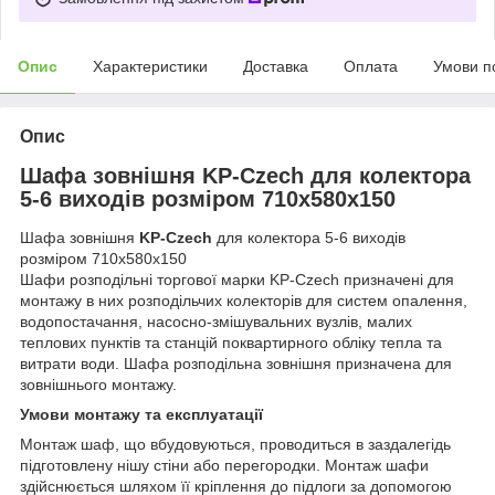
Опис
Характеристики
Доставка
Оплата
Умови п
Опис
Шафа зовнішня KP-Czech для колектора
5-6 виходів розміром 710x580x150
Шафа зовнішня
KP-Czech
для колектора 5-6 виходів
розміром 710x580x150
Шафи розподільні торгової марки KP-Czech призначені для
монтажу в них розподільчих колекторів для систем опалення,
водопостачання, насосно-змішувальних вузлів, малих
теплових пунктів та станцій поквартирного обліку тепла та
витрати води. Шафа розподільна зовнішня призначена для
зовнішнього монтажу.
Умови монтажу та експлуатації
Монтаж шаф, що вбудовуються, проводиться в заздалегідь
підготовлену нішу стіни або перегородки. Монтаж шафи
здійснюється шляхом її кріплення до підлоги за допомогою