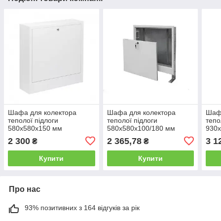
Шафа для колектора
Шафа для колектора
Шаф
теполої підлоги
теполої підлоги
тепо
580x580x150 мм
580x580x100/180 мм
930
зовнішнього монтажу KP-
внутрішнього монтажу KP-
зовн
2 300
2 365,78
3 1
₴
₴
Czech (4-5 контури) Чехія
Czech (3-4 контури) Чехія
Czec
Чехі
Купити
Купити
Про нас
93% позитивних з 164 відгуків за рік