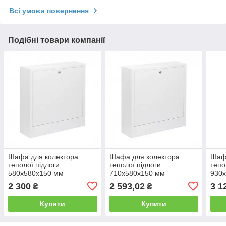
Всі умови повернення
Подібні товари компанії
Шафа для колектора
Шафа для колектора
Шаф
теполої підлоги
теполої підлоги
тепо
580x580x150 мм
710x580x150 мм
930
зовнішнього монтажу KP-
зовнішнього монтажу KP-
зовн
2 300
2 593,02
3 1
₴
₴
Czech (4-5 контури) Чехія
Czech (5-6 контури) Чехія
Czec
Чехі
Купити
Купити