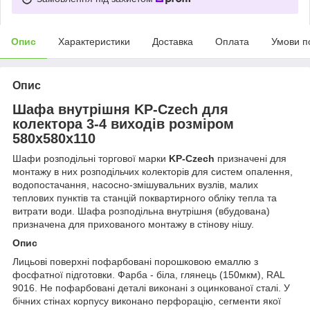
Опис
Характеристики
Доставка
Оплата
Умови п
Опис
Шафа внутрішня KP-Czech для
колектора 3-4 виходів розміром
580x580x110
Шафи розподільні торгової марки
KP-Czech
призначені для
монтажу в них розподільчих колекторів для систем опалення,
водопостачання, насосно-змішувальних вузлів, малих
теплових пунктів та станцій поквартирного обліку тепла та
витрати води. Шафа розподільна внутрішня (вбудована)
призначена для прихованого монтажу в стінову нішу.
Опис
Лицьові поверхні пофарбовані порошковою емаллю з
фосфатної підготовки. Фарба - біла, глянець (150мкм), RAL
9016. Не пофарбовані деталі виконані з оцинкованої сталі. У
бічних стінах корпусу виконано перфорацію, сегменти якої