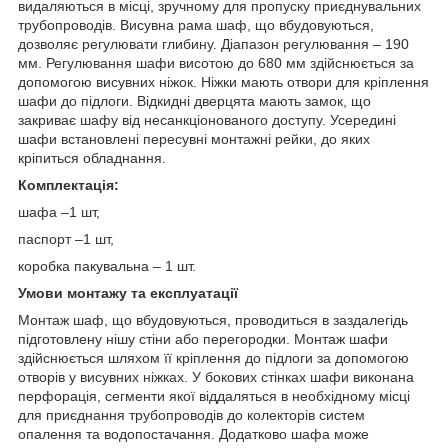
видаляються в місці, зручному для пропуску приєднувальних
трубопроводів. Висувна рама шаф, що вбудовуються,
дозволяє регулювати глибину. Діапазон регулювання – 190
мм. Регулювання шафи висотою до 680 мм здійснюється за
допомогою висувних ніжок. Ніжки мають отвори для кріплення
шафи до підлоги. Відкидні дверцята мають замок, що
закриває шафу від несанкціонованого доступу. Усередині
шафи встановлені пересувні монтажні рейки, до яких
кріпиться обладнання.
Комплектація:
шафа –1 шт,
паспорт –1 шт,
коробка пакувальна – 1 шт.
Умови монтажу та експлуатації
Монтаж шаф, що вбудовуються, проводиться в заздалегідь
підготовлену нішу стіни або перегородки. Монтаж шафи
здійснюється шляхом її кріплення до підлоги за допомогою
отворів у висувних ніжках. У бокових стінках шафи виконана
перфорація, сегменти якої віддаляться в необхідному місці
для приєднання трубопроводів до колекторів систем
опалення та водопостачання. Додатково шафа може