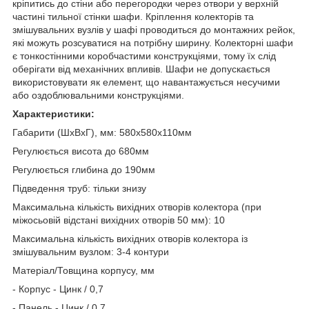
кріпитись до стіни або перегородки через отвори у верхній
частині тильної стінки шафи. Кріплення колекторів та
змішувальних вузлів у шафі проводиться до монтажних рейок,
які можуть розсуватися на потрібну ширину. Колекторні шафи
є тонкостінними коробчастими конструкціями, тому їх слід
оберігати від механічних впливів. Шафи не допускається
використовувати як елемент, що навантажується несучими
або оздоблювальними конструкціями.
Характеристики:
Габарити (ШхВхГ), мм: 580х580х110мм
Регулюється висота до 680мм
Регулюється глибина до 190мм
Підведення труб: тільки знизу
Максимальна кількість вихідних отворів колектора (при
міжосьовій відстані вихідних отворів 50 мм): 10
Максимальна кількість вихідних отворів колектора із
змішувальним вузлом: 3-4 контури
Матеріал/Товщина корпусу, мм
- Корпус - Цинк / 0,7
- Панель - Цинк / 0,7