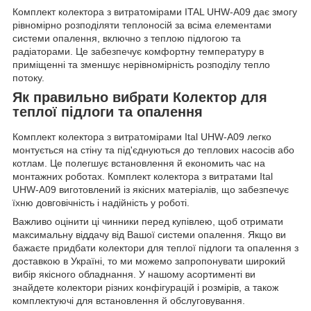
Комплект колектора з витратомірами ITAL UHW-A09 дає змогу
рівномірно розподіляти теплоносій за всіма елементами
системи опалення, включно з теплою підлогою та
радіаторами. Це забезпечує комфортну температуру в
приміщенні та зменшує нерівномірність розподілу тепло
потоку.
Як правильно вибрати Колектор для
теплої підлоги та опалення
Комплект колектора з витратомірами Ital UHW-A09 легко
монтується на стіну та під'єднуються до теплових насосів або
котлам. Це полегшує встановлення й економить час на
монтажних роботах. Комплект колектора з витратами Ital
UHW-A09 виготовлений із якісних матеріалів, що забезпечує
їхню довговічність і надійність у роботі.
Важливо оцінити ці чинники перед купівлею, щоб отримати
максимальну віддачу від Вашої системи опалення. Якщо ви
бажаєте придбати колектори для теплої підлоги та опалення з
доставкою в Україні, то ми можемо запропонувати широкий
вибір якісного обладнання. У нашому асортименті ви
знайдете колектори різних конфігурацій і розмірів, а також
комплектуючі для встановлення й обслуговування.