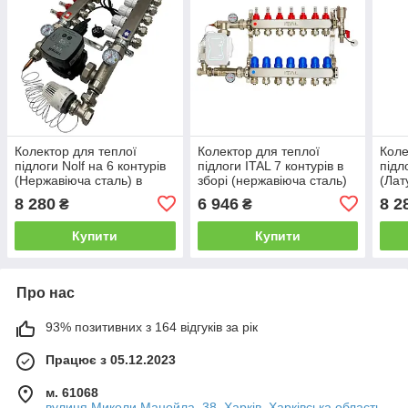
Колектор для теплої
Колектор для теплої
Коле
підлоги Nolf на 6 контурів
підлоги ITAL 7 контурів в
підл
(Нержавіюча сталь) в
зборі (нержавіюча сталь)
(Лат
зборі з частотним насосом
без насоса Італія
клап
8 280
6 946
8 2
₴
₴
(бічне підключення)
нас
Німеччина
Купити
Купити
Про нас
93% позитивних з 164 відгуків за рік
Працює з 05.12.2023
м. 61068
вулиця Миколи Манойла, 38, Харків, Харківська область,