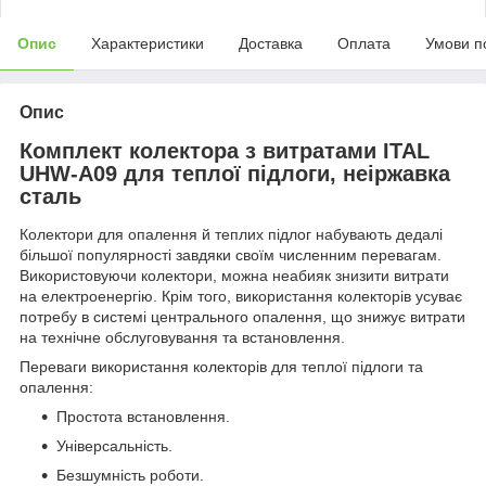
Опис
Характеристики
Доставка
Оплата
Умови п
Опис
Комплект колектора з витратами ITAL
UHW-A09 для теплої підлоги, неіржавка
сталь
Колектори для опалення й теплих підлог набувають дедалі
більшої популярності завдяки своїм численним перевагам.
Використовуючи колектори, можна неабияк знизити витрати
на електроенергію. Крім того, використання колекторів усуває
потребу в системі центрального опалення, що знижує витрати
на технічне обслуговування та встановлення.
Переваги використання колекторів для теплої підлоги та
опалення:
Простота встановлення.
Універсальність.
Безшумність роботи.