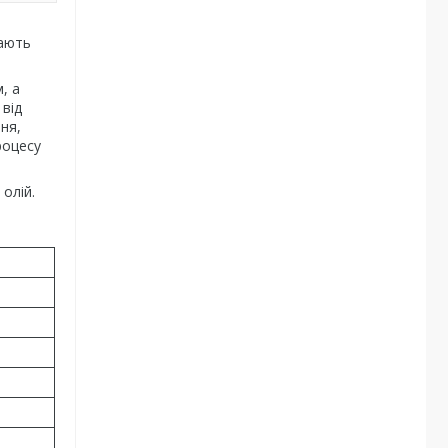
вають
, а
 від
ня,
роцесу
олій.