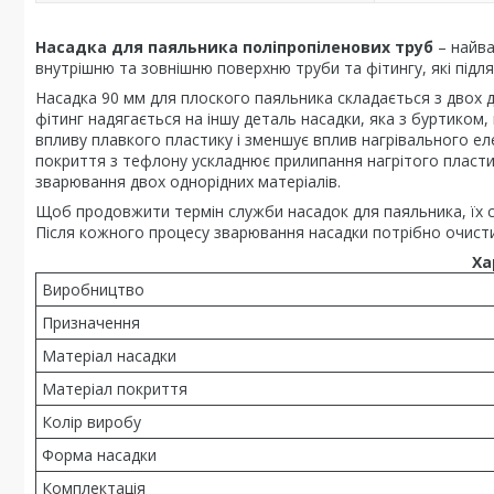
Насадка для паяльника поліпропіленових труб
– найва
внутрішню та зовнішню поверхню труби та фітингу, які підл
Насадка 90 мм для плоского паяльника складається з двох 
фітинг надягається на іншу деталь насадки, яка з буртиком,
впливу плавкого пластику і зменшує вплив нагрівального е
покриття з тефлону ускладнює прилипання нагрітого пласти
зварювання двох однорідних матеріалів.
Щоб продовжити термін служби насадок для паяльника, їх слі
Після кожного процесу зварювання насадки потрібно очистит
Ха
Виробництво
Призначення
Матеріал насадки
Матеріал покриття
Колір виробу
Форма насадки
Комплектація