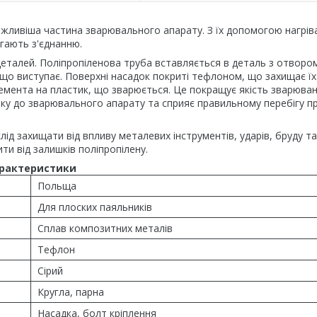
жливіша частина зварювального апарату. З їх допомогою нагрі
ягають з'єднанню.
деталей. Поліпропіленова труба вставляється в деталь з отвором
 що виступає. Поверхні насадок покриті тефлоном, що захищає їх
лемента на пластик, що зварюється. Це покращує якість зварюван
ку до зварювального апарату та сприяє правильному перебігу п
д захищати від впливу металевих інструментів, ударів, бруду та 
и від залишків поліпропілену.
рактеристики
Польща
Для плоских паяльників
Сплав композитних металів
Тефлон
Сірий
Кругла, парна
Насадка, болт кріплення