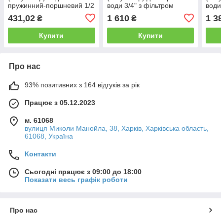
пружинний-поршневий 1/2
води 3/4" з фільтром
води
Чехія
тонкого очищення та
тонк
431,02
1 610
1 3
₴
₴
манометром Чехія
ман
Чехі
Купити
Купити
Про нас
93% позитивних з 164 відгуків за рік
Працює з 05.12.2023
м. 61068
вулиця Миколи Манойла, 38, Харків, Харківська область,
61068, Україна
Контакти
Сьогодні працює з 09:00 до 18:00
Показати весь графік роботи
Про нас