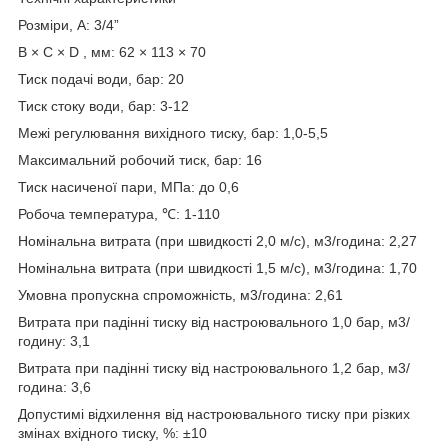
Розміри, A: 3/4”
B × C × D , мм: 62 × 113 × 70
Тиск подачі води, бар: 20
Тиск стоку води, бар: 3-12
Межі регулювання вихідного тиску, бар: 1,0-5,5
Максимальний робочий тиск, бар: 16
Тиск насиченої пари, МПа: до 0,6
Робоча температура, ℃: 1-110
Номінальна витрата (при швидкості 2,0 м/с), м3/година: 2,27
Номінальна витрата (при швидкості 1,5 м/с), м3/година: 1,70
Умовна пропускна спроможність, м3/година: 2,61
Витрата при падінні тиску від настроювального 1,0 бар, м3/
годину: 3,1
Витрата при падінні тиску від настроювального 1,2 бар, м3/
година: 3,6
Допустимі відхилення від настроювального тиску при різких
змінах вхідного тиску, %: ±10