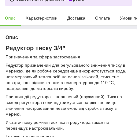
Опис
Характеристики
Доставка
Оплата
Умови п
Опис
Редуктор тиску 3/4”
Призначення та сфера застосування
Редуктор призначений для регульованого зниження тиску в
мережах, де як робоче середовище використовується вода,
незамерзаючий теплоносій на основі гліколей, стиснене
повітря, інші рідини та гази з температурою до 110 °С,
неагресивні до матеріалів виробу.
Принцип дії редуктора – поршневий (пружинний). Тиск на
виході регулятора води підтримується на рівні не вище
значення настроювання незалежно від стрибків тиску в
мережі.
У статичному режимі тиск після редуктора також не
перевищує настроювальний.
Технічні характеристики