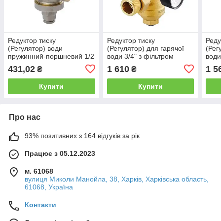
Редуктор тиску
Редуктор тиску
Реду
(Регулятор) води
(Регулятор) для гарячої
(Рег
пружинний-поршневий 1/2
води 3/4" з фільтром
води
Чехія
тонкого очищення та
очи
431,02
1 610
1 5
₴
₴
манометром Чехія
Чехі
Купити
Купити
Про нас
93% позитивних з 164 відгуків за рік
Працює з 05.12.2023
м. 61068
вулиця Миколи Манойла, 38, Харків, Харківська область,
61068, Україна
Контакти