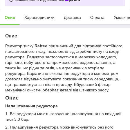
Опис
Характеристики
Доставка
Оплата
Умови п
Опис
Редуктор тиску
Raftec
призначений для підтримки постійного
налаштованого тиску, незалежно від стрибків тиску на вході
редуктора. Редуктор застосовується в мережах холодного,
гарячого, побутового та промислового водопостачання, а
також інших рідин та газів, не агресивних матеріалу
редуктора. Варіативне виконання редуктора з манометром
дозволяє візуально зчитувати показання тиску середовища,
що транспортується після приладу. Вбудований фільтр
механічної очистки оберігає деталі від швидкого зносу.
Опис
Налаштування редуктора
1. Всі редуктори мають заводське налаштування на вихідний
тиск 3,0 бар.
2. Налаштування редуктора може виконуватись без його