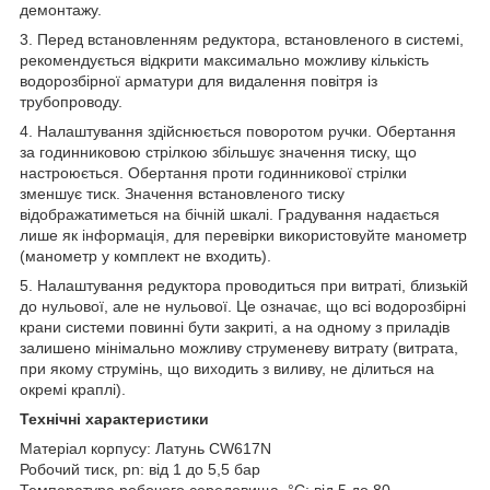
демонтажу.
3. Перед встановленням редуктора, встановленого в системі,
рекомендується відкрити максимально можливу кількість
водорозбірної арматури для видалення повітря із
трубопроводу.
4. Налаштування здійснюється поворотом ручки. Обертання
за годинниковою стрілкою збільшує значення тиску, що
настроюється. Обертання проти годинникової стрілки
зменшує тиск. Значення встановленого тиску
відображатиметься на бічній шкалі. Градування надається
лише як інформація, для перевірки використовуйте манометр
(манометр у комплект не входить).
5. Налаштування редуктора проводиться при витраті, близькій
до нульової, але не нульової. Це означає, що всі водорозбірні
крани системи повинні бути закриті, а на одному з приладів
залишено мінімально можливу струменеву витрату (витрата,
при якому струмінь, що виходить з виливу, не ділиться на
окремі краплі).
Технічні характеристики
Матеріал корпусу: Латунь CW617N
Робочий тиск, pn: від 1 до 5,5 бар
Температура робочого середовища, °C: від 5 до 80