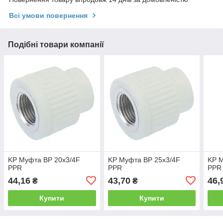
Всі умови повернення
Подібні товари компанії
KP Муфта ВР 20x3/4F
KP Муфта ВР 25x3/4F
KP 
PPR
PPR
PPR
44,16
43,70
46,
₴
₴
Купити
Купити