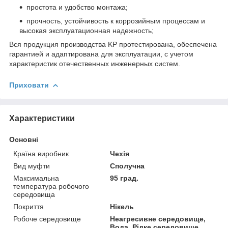
простота и удобство монтажа;
прочность, устойчивость к коррозийным процессам и
высокая эксплуатационная надежность;
Вся продукция производства KP протестирована, обеспечена
гарантией и адаптирована для эксплуатации, с учетом
характеристик отечественных инженерных систем.
Приховати
Характеристики
Основні
Країна виробник
Чехія
Вид муфти
Сполучна
Максимальна
95 град.
температура робочого
середовища
Покриття
Нікель
Робоче середовище
Неагресивне середовище,
Вода, Рідке середовище,