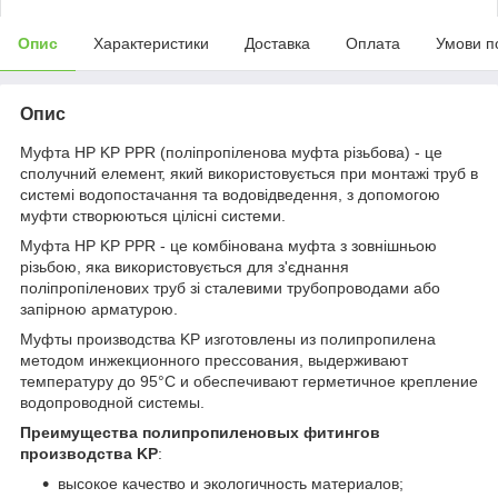
Опис
Характеристики
Доставка
Оплата
Умови п
Опис
Муфта НР KP PPR (поліпропіленова муфта різьбова) - це
сполучний елемент, який використовується при монтажі труб в
системі водопостачання та водовідведення, з допомогою
муфти створюються цілісні системи.
Муфта НР KP PPR - це комбінована муфта з зовнішньою
різьбою, яка використовується для з'єднання
поліпропіленових труб зі сталевими трубопроводами або
запірною арматурою.
Муфты производства KP изготовлены из полипропилена
методом инжекционного прессования, выдерживают
температуру до 95°С и обеспечивают герметичное крепление
водопроводной системы.
Преимущества полипропиленовых фитингов
производства KP
:
высокое качество и экологичность материалов;