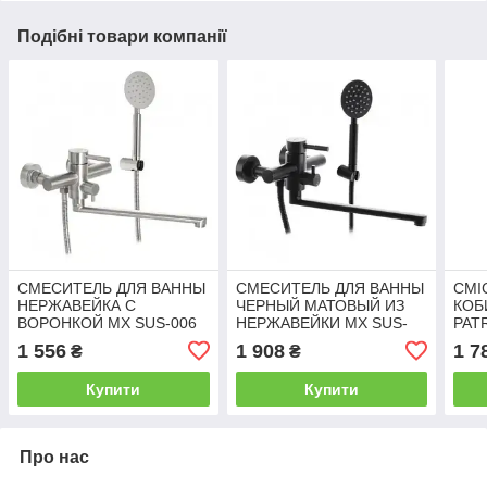
Подібні товари компанії
СМЕСИТЕЛЬ ДЛЯ ВАННЫ
СМЕСИТЕЛЬ ДЛЯ ВАННЫ
СМІ
НЕРЖАВЕЙКА С
ЧЕРНЫЙ МАТОВЫЙ ИЗ
КОБ
ВОРОНКОЙ MX SUS-006
НЕРЖАВЕЙКИ MX SUS-
PAT
(EURO)
006 BLACK ГЕРМАНИЯ
1 556
1 908
1 7
₴
₴
Купити
Купити
Про нас