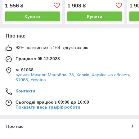
(EURO)
006 BLACK ГЕРМАНИЯ
НЕР
1 556
1 908
1 9
₴
₴
006
Купити
Купити
Про нас
93% позитивних з 164 відгуків за рік
Працює з 05.12.2023
м. 61068
вулиця Миколи Манойла, 38, Харків, Харківська область,
61068, Україна
Контакти
Сьогодні працює з 09:00 до 16:00
Показати весь графік роботи
Про нас