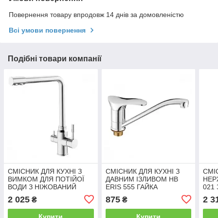
Повернення товару впродовж 14 днів за домовленістю
Всі умови повернення
Подібні товари компанії
СМІСНИК ДЛЯ КУХНІ З
СМІСНИК ДЛЯ КУХНІ З
СМІ
ВИМКОМ ДЛЯ ПОТІЙОЇ
ДАВНИМ ІЗЛИВОМ HB
НЕР
ВОДИ З НІЖОВАНИЙ
ERIS 555 ГАЙКА
021
СТАЛІ MX SUS-021
ПОТ
2 025
875
2 3
₴
₴
SUS304
Купити
Купити