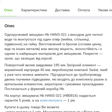
Опис
Характеристики
Доставка
Оплата
Умови п
Опис
Одноручковий змішувач Hb HANS 021 з виходом для питної
води та монтується під один отвір (мийка, стільниці,
підвіконня) на гайку. Виготовлений із бронзи (сплава цинку,
міді та інших металів) має високу міцність, зносостійкість і є
одним із найкращих матеріалів для змішувачів. Покриття —
хром, що захищає від корозії.
Поворотний вилив завдовжки 195 мм Запірний елемент —
керамічний картридж 40 мм, виробництва компанії Sedal, який
у разі чого можна замінити. Під'єднується до трубопроводу
двома гнучкими підводками, які входять до комплекту разом із
кріпильним елементом, аератором і гумовими прокладками.
Постачається у фірмовій коробці Hb.
На корпус змішувача Hb HANS 021 (HB0816) надається
гарантія 5 років, а на
комплектуючі
— 1 рік.
Купити в цьому товарі Ви можете:
-через покупку в 1 клік. Менеджери зв'яжуться з Вами для