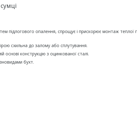
у сумці
тем підлогового опалення, спрощує і прискорює монтаж теплої п
ірою схильна до залому або сплутування.
 основі конструкцію з оцинкованої сталі.
ізновидами бухт.