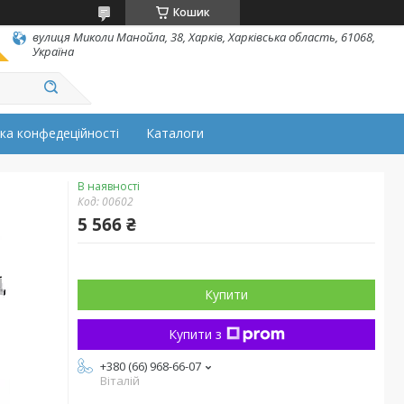
Кошик
вулиця Миколи Манойла, 38, Харків, Харківська область, 61068,
Україна
ка конфедеційності
Каталоги
В наявності
Код:
00602
5 566 ₴
Купити
Купити з
+380 (66) 968-66-07
Віталій