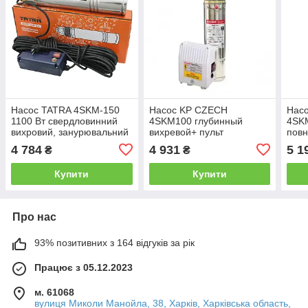
Насос TATRA 4SKM-150
Насос KP CZECH
Насо
1100 Вт свердловинний
4SKM100 глубинный
4SKM
вихровий, занурювальний
вихревой+ пульт
повн
Н=98М, Q=2,7 кбМ (45 л/
управления
(нас
4 784
4 931
5 1
₴
₴
м) каб. 20 м.+пульт
п'ят
Польща
клап
Купити
Купити
Про нас
93% позитивних з 164 відгуків за рік
Працює з 05.12.2023
м. 61068
вулиця Миколи Манойла, 38, Харків, Харківська область,