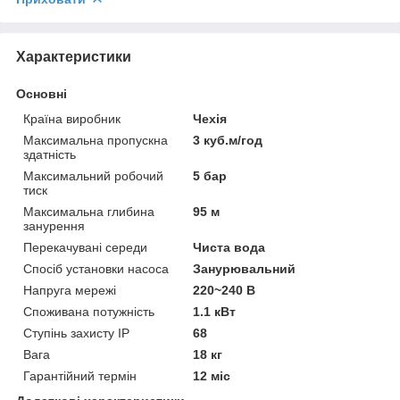
Характеристики
Основні
Країна виробник
Чехія
Максимальна пропускна
3 куб.м/год
здатність
Максимальний робочий
5 бар
тиск
Максимальна глибина
95 м
занурення
Перекачувані середи
Чиста вода
Спосіб установки насоса
Занурювальний
Напруга мережі
220~240 В
Споживана потужність
1.1 кВт
Ступінь захисту IP
68
Вага
18 кг
Гарантійний термін
12 міс