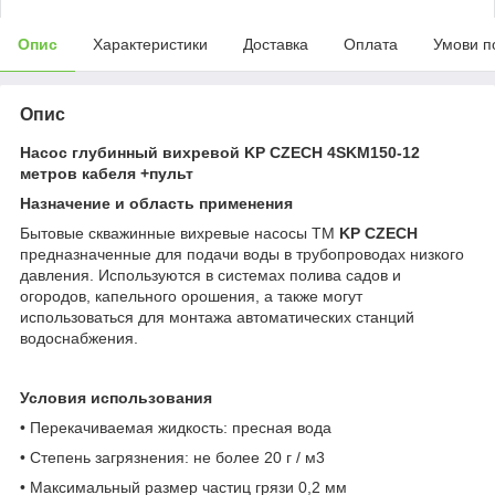
Опис
Характеристики
Доставка
Оплата
Умови п
Опис
Насос глубинный вихревой KP CZECH 4SKM150-12
метров кабеля +пульт
Назначение и область применения
Бытовые скважинные вихревые насосы ТМ
KP CZECH
предназначенные для подачи воды в трубопроводах низкого
давления. Используются в системах полива садов и
огородов, капельного орошения, а также могут
использоваться для монтажа автоматических станций
водоснабжения.
Условия использования
• Перекачиваемая жидкость: пресная вода
• Степень загрязнения: не более 20 г / м
3
• Максимальный размер частиц грязи 0,2 мм