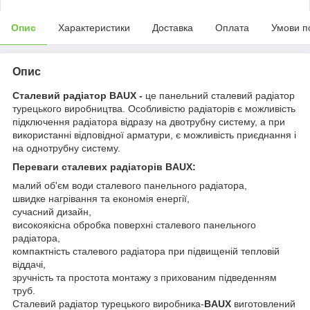
Опис
Характеристики
Доставка
Оплата
Умови п
Опис
Сталевий радіатор BAUX -
це панельний сталевий радіатор
турецького виробництва. Особливістю радіаторів є можливість
підключення радіатора відразу на двотрубну систему, а при
використанні відповідної арматури, є можливість приєднання і
на однотрубну систему.
Переваги сталевих радіаторів BAUX:
малий об'єм води сталевого панельного радіатора,
швидке нагрівання та економія енергії,
сучасний дизайн,
високоякісна обробка поверхні сталевого панельного
радіатора,
компактність сталевого радіатора при підвищеній тепловій
віддачі,
зручність та простота монтажу з прихованим підведенням
труб.
Сталевий радіатор турецького виробника-
BAUX
виготовлений