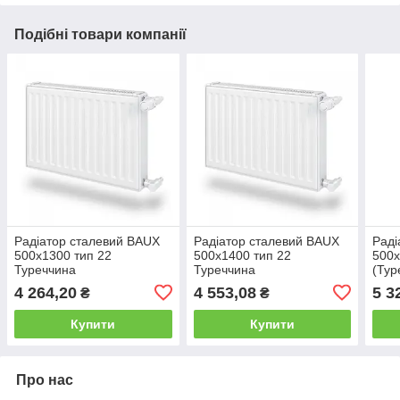
Подібні товари компанії
Радіатор сталевий BAUX
Радіатор сталевий BAUX
Раді
500x1300 тип 22
500x1400 тип 22
500x
Туреччина
Туреччина
(Тур
4 264,20
4 553,08
5 3
₴
₴
Купити
Купити
Про нас