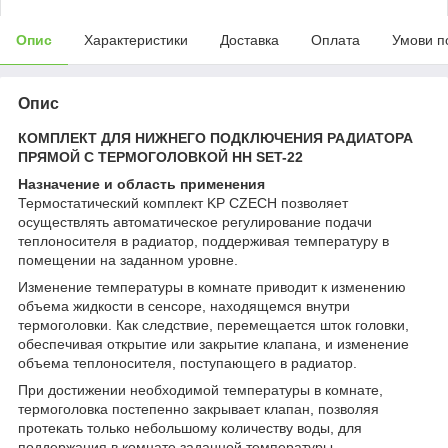
Опис
Характеристики
Доставка
Оплата
Умови п
Опис
КОМПЛЕКТ ДЛЯ НИЖНЕГО ПОДКЛЮЧЕНИЯ РАДИАТОРА
ПРЯМОЙ С ТЕРМОГОЛОВКОЙ НН SET-22
Назначение и область применения
Термостатический комплект KP CZECH позволяет
осуществлять автоматическое регулирование подачи
теплоносителя в радиатор, поддерживая температуру в
помещении на заданном уровне.
Изменение температуры в комнате приводит к изменению
объема жидкости в сенсоре, находящемся внутри
термоголовки. Как следствие, перемещается шток головки,
обеспечивая открытие или закрытие клапана, и изменение
объема теплоносителя, поступающего в радиатор.
При достижении необходимой температуры в комнате,
термоголовка постепенно закрывает клапан, позволяя
протекать только небольшому количеству воды, для
поддержания в комнате заданной температуры.