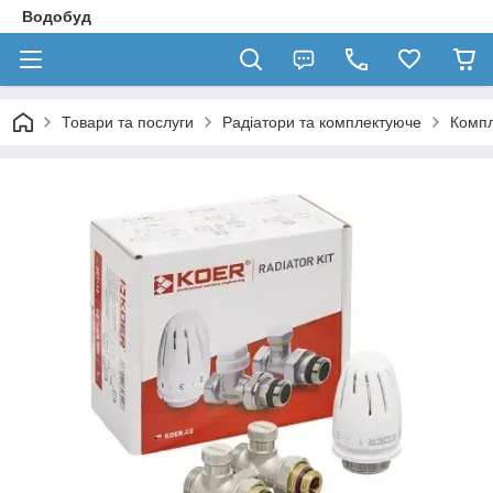
Водобуд
Товари та послуги
Радіатори та комплектуюче
Компл