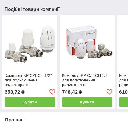
Подібні товари компанії
Комплект KP CZECH 1/2''
Комплект KP CZECH 1/2''
Комп
для подключения
для подключения
для
радиатора с
радиатора с
ради
термоголовкой
термоголовкой
терм
658,72
748,42
610
₴
₴
Купити
Купити
Про нас