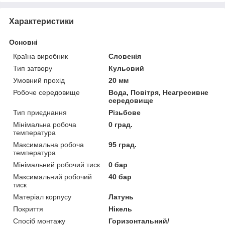
Характеристики
Основні
Країна виробник
Словенія
Тип затвору
Кульовий
Умовний прохід
20 мм
Робоче середовище
Вода, Повітря, Неагресивне
середовище
Тип приєднання
Різьбове
Мінімальна робоча
0 град.
температура
Максимальна робоча
95 град.
температура
Мінімальний робочий тиск
0 бар
Максимальний робочий
40 бар
тиск
Матеріал корпусу
Латунь
Покриття
Нікель
Спосіб монтажу
Горизонтальний/