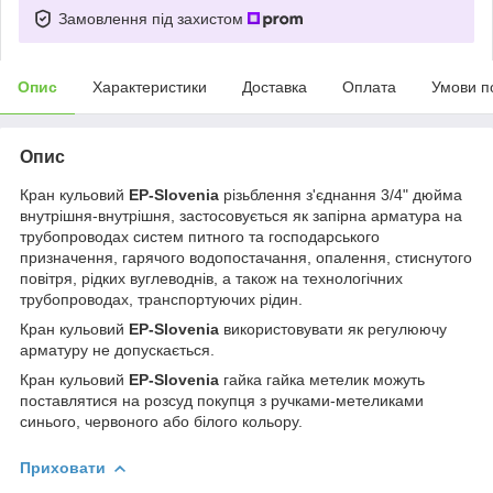
Замовлення під захистом
Опис
Характеристики
Доставка
Оплата
Умови п
Опис
Кран кульовий
EP-Slovenia
різьблення з'єднання 3/4" дюйма
внутрішня-внутрішня, застосовується як запірна арматура на
трубопроводах систем питного та господарського
призначення, гарячого водопостачання, опалення, стиснутого
повітря, рідких вуглеводнів, а також на технологічних
трубопроводах, транспортуючих рідин.
Кран кульовий
EP-Slovenia
використовувати як регулюючу
арматуру не допускається.
Кран кульовий
EP-Slovenia
гайка гайка метелик можуть
поставлятися на розсуд покупця з ручками-метеликами
синього, червоного або білого кольору.
Приховати