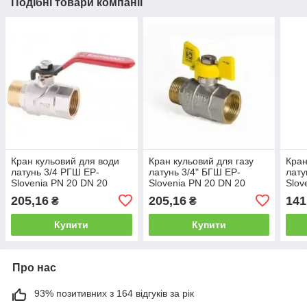
Подібні товари компанії
Кран кульовий для води
Кран кульовий для газу
Кран
латунь 3/4 РГШ EP-
латунь 3/4" БГШ EP-
лату
Slovenia PN 20 DN 20
Slovenia PN 20 DN 20
Slov
(гайка-штуцер важіль)
(гайка-штуцер метелик)
(гай
205,16
205,16
141
₴
₴
Словенія
Словенія
Слов
Купити
Купити
Про нас
93% позитивних з 164 відгуків за рік