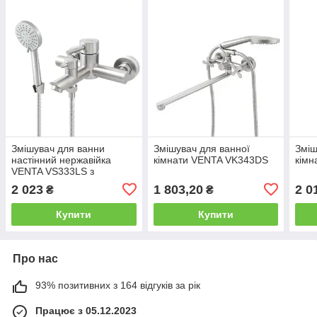
Змішувач для ванни
Змішувач для ванної
Зміш
настінний нержавійка
кімнати VENTA VK343DS
кім
VENTA VS333LS з
коротким виливом та
2 023
1 803,20
2 0
₴
₴
душовим гарнітуром Чехія
Купити
Купити
Про нас
93% позитивних з 164 відгуків за рік
Працює з 05.12.2023