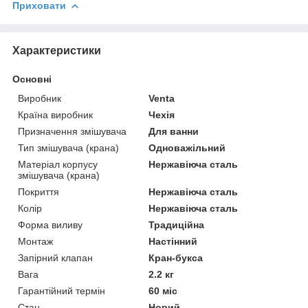
Приховати
Характеристики
Основні
Виробник
Venta
Країна виробник
Чехія
Призначення змішувача
Для ванни
Тип змішувача (крана)
Одноважільний
Матеріал корпусу
Нержавіюча сталь
змішувача (крана)
Покриття
Нержавіюча сталь
Колір
Нержавіюча сталь
Форма виливу
Традиційна
Монтаж
Настінний
Запірний клапан
Кран-букса
Вага
2.2 кг
Гарантійний термін
60 міс
Стан
Новий