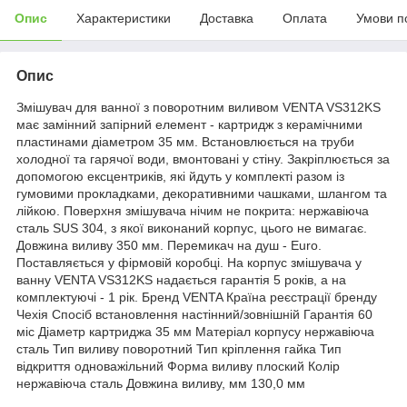
Опис
Характеристики
Доставка
Оплата
Умови п
Опис
Змішувач для ванної з поворотним виливом VENTA VS312KS
має замінний запірний елемент - картридж з керамічними
пластинами діаметром 35 мм. Встановлюється на труби
холодної та гарячої води, вмонтовані у стіну. Закріплюється за
допомогою ексцентриків, які йдуть у комплекті разом із
гумовими прокладками, декоративними чашками, шлангом та
лійкою. Поверхня змішувача нічим не покрита: нержавіюча
сталь SUS 304, з якої виконаний корпус, цього не вимагає.
Довжина виливу 350 мм. Перемикач на душ - Euro.
Поставляється у фірмовій коробці. На корпус змішувача у
ванну VENTA VS312KS надається гарантія 5 років, а на
комплектуючі - 1 рік. Бренд VENTA Країна реєстрації бренду
Чехія Спосіб встановлення настінний/зовнішній Гарантія 60
міс Діаметр картриджа 35 мм Матеріал корпусу нержавіюча
сталь Тип виливу поворотний Тип кріплення гайка Тип
відкриття одноважільний Форма виливу плоский Колір
нержавіюча сталь Довжина виливу, мм 130,0 мм