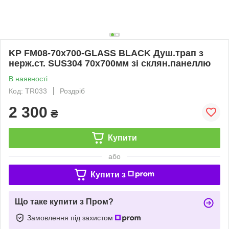
KP FM08-70x700-GLASS BLACK Душ.трап з
нерж.ст. SUS304 70x700мм зі склян.панеллю
В наявності
Код: TR033
Роздріб
2 300
₴
Купити
або
Купити з
Що таке купити з Пром?
Замовлення під захистом