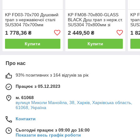
KP FD03-70x700 Душовий
KP FM08-70x800-GLASS
KP 
трап з нержавіючої сталі
BLACK Душ.трап з нерж.ст.
трап
SUS304 70x700мм
SUS304 70x800мм зі
SUS
склян.панеллю
1 778,36
2 449,50
1 8
₴
₴
Купити
Купити
Про нас
93% позитивних з 164 відгуків за рік
Працює з 05.12.2023
м. 61068
вулиця Миколи Манойла, 38, Харків, Харківська область,
61068, Україна
Контакти
Сьогодні працює з 09:00 до 16:00
Показати весь графік роботи