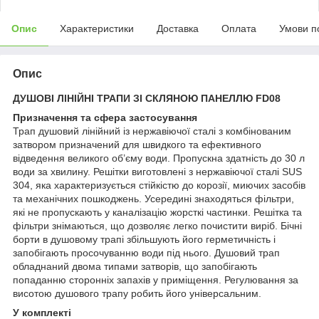
Опис
Характеристики
Доставка
Оплата
Умови п
Опис
ДУШОВІ ЛІНІЙНІ ТРАПИ ЗІ СКЛЯНОЮ ПАНЕЛЛЮ FD08
Призначення та сфера застосування
Трап душовий лінійний із нержавіючої сталі з комбінованим
затвором призначений для швидкого та ефективного
відведення великого об’єму води. Пропускна здатність до 30 л
води за хвилину. Решітки виготовлені з нержавіючої сталі SUS
304, яка характеризується стійкістю до корозії, миючих засобів
та механічних пошкоджень. Усередині знаходяться фільтри,
які не пропускають у каналізацію жорсткі частинки. Решітка та
фільтри знімаються, що дозволяє легко почистити виріб. Бічні
борти в душовому трапі збільшують його герметичність і
запобігають просочуванню води під нього. Душовий трап
обладнаний двома типами затворів, що запобігають
попаданню сторонніх запахів у приміщення. Регулювання за
висотою душового трапу робить його універсальним.
У комплекті