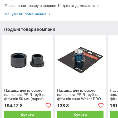
Повернення товару впродовж 14 днів за домовленістю
Всі умови повернення
Подібні товари компанії
Насадка для плоского
Насадка для плоского
Наса
паяльника PP-R труб та
паяльника PP-R труб та
паял
фітингів 50 мм (парна)
фітингів синя Wezer PRO
фіти
тефлонове покриття
20 мм парна, тефлонове
парн
194,12
138
161
₴
₴
Польща
покриття Німеччина
покр
Купити
Купити