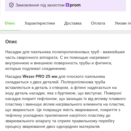
Замовлення під захистом
Опис
Характеристики
Доставка
Оплата
Умови п
Опис
Насадки для паяльника полипропиленовых труб - важнейшая
часть сварочного аппарата. С их помощью нагревают
внутреннюю и внешнюю поверхность трубы и фитинга,
которые подлежат соединению.
Насадка
Wezer PRO 25
мм
для плоского паяльника
складається з двох деталей. Поліпропіленова труба
вставляється в деталь з отвором, а фітинг надягається на
іншу деталь насадки, яка з буртиком, що виступає. Поверхні
насадок покриті тефлоном, що захищає їх від впливу плавкого
пластику і зменшує вплив нагрівального елемента на пластик,
що зварюється. Це покращує якість зварювання, покриття з
тефлону ускладнює прилипання нагрітого пластику до
зварювального апарату та сприяє правильному перебігу
процесу зварювання двох однорідних матеріалів.