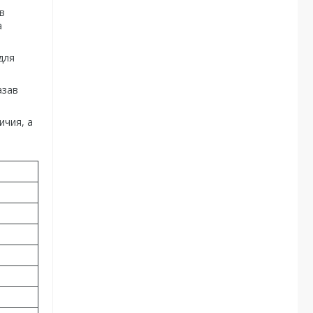
в
а
для
азав
ичия, а