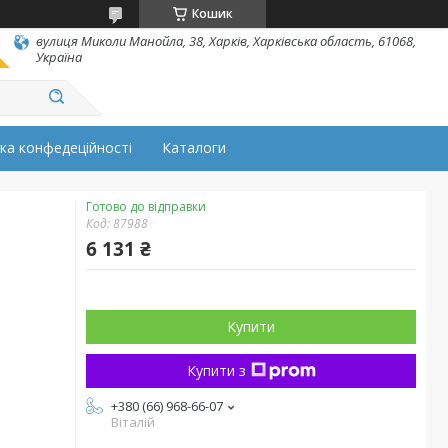
Кошик
вулиця Миколи Манойла, 38, Харків, Харківська область, 61068,
Україна
ка конфедеційності
Каталоги
Готово до відправки
Код:
87988
6 131 ₴
Купити
Купити з
+380 (66) 968-66-07
Віталій