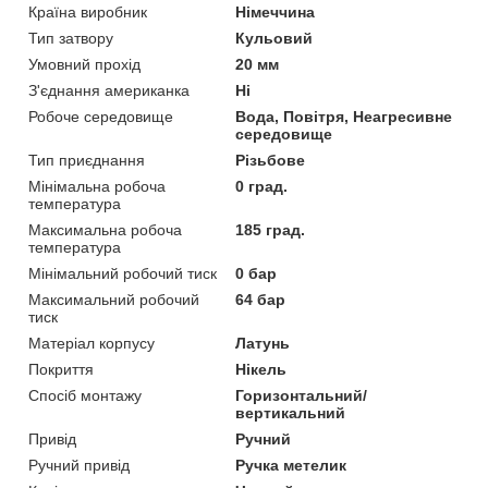
Країна виробник
Німеччина
Тип затвору
Кульовий
Умовний прохід
20 мм
З'єднання американка
Ні
Робоче середовище
Вода, Повітря, Неагресивне
середовище
Тип приєднання
Різьбове
Мінімальна робоча
0 град.
температура
Максимальна робоча
185 град.
температура
Мінімальний робочий тиск
0 бар
Максимальний робочий
64 бар
тиск
Матеріал корпусу
Латунь
Покриття
Нікель
Спосіб монтажу
Горизонтальний/
вертикальний
Привід
Ручний
Ручний привід
Ручка метелик