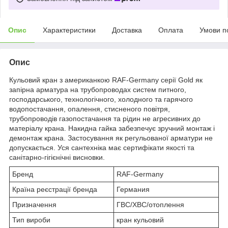
Опис
Характеристики
Доставка
Оплата
Умови п
Опис
Кульовий кран з американкою RAF-Germany серії Gold як
запірна арматура на трубопроводах систем питного,
господарського, технологічного, холодного та гарячого
водопостачання, опалення, стисненого повітря,
трубопроводів газопостачання та рідин не агресивних до
матеріалу крана. Накидна гайка забезпечує зручний монтаж і
демонтаж крана. Застосування як регульованої арматури не
допускається. Уся сантехніка має сертифікати якості та
санітарно-гігієнічні висновки.
Бренд
RAF-Germany
Країна реєстрації бренда
Германия
Призначення
ГВС/ХВС/отоплення
Тип вироби
кран кульовий