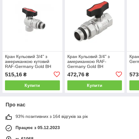
Кран Кульовий 3/4" з
Кран Кульовий 3/4" з
Кран
американкою кутовий
американкою RAF-
Germ
RAF-Germany Gold ВН
Germany Gold ВН
515,16
472,76
573
₴
₴
Купити
Купити
Про нас
93% позитивних з 164 відгуків за рік
Працює з 05.12.2023
м. 61068