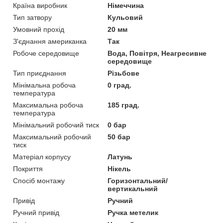
Країна виробник
Німеччина
Тип затвору
Кульовий
Умовний прохід
20 мм
З'єднання американка
Так
Робоче середовище
Вода, Повітря, Неагресивне
середовище
Тип приєднання
Різьбове
Мінімальна робоча
0 град.
температура
Максимальна робоча
185 град.
температура
Мінімальний робочий тиск
0 бар
Максимальний робочий
50 бар
тиск
Матеріал корпусу
Латунь
Покриття
Нікель
Спосіб монтажу
Горизонтальний/
вертикальний
Привід
Ручний
Ручний привід
Ручка метелик