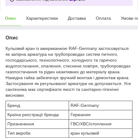
Опис
Характеристики
Доставка
Оплата
Умови п
Опис
Кульовий кран із американкою RAF-Germany застосовується
як запірна арматура на трубопроводах систем питного,
господарського, технологічного, холодного та гарячого
водопостачання, опалення, стиснене повітря, трубопроводах
газопостачання та рідин неактивних до матеріалу крана.
Накидна гайка забезпечує зручний монтаж і демонтаж крана.
Застосування як регульованої арматури не допускається. Уся
сантехніка має сертифікати якості та санітарно-гігієнічні
висновки.
Бренд
RAF-Germany
Країна реєстрації бренда
Германия
Призначення
ГВС/ХВС/отоплення
Тип вироби
кран кульовий