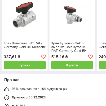
Кран Кульовий 3/4" RAF-
Кран Кульовий 3/4" з
Кран
Germany Gold ВН Метелик
американкою кутовий
Germ
RAF-Germany Gold ВН
337,61
515,16
249
₴
₴
Купити
Купити
Про нас
93% позитивних з 164 відгуків за рік
Працює з 05.12.2023
м. 61068