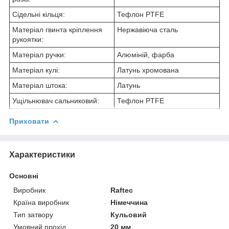
Сідельні кільця:
Тефлон PTFE
Матеріал гвинта кріплення
Нержавіюча сталь
рукоятки:
Матеріал ручки:
Алюміній, фарба
Матеріал кулі:
Латунь хромована
Матеріал штока:
Латунь
Ущільнювач сальниковий:
Тефлон PTFE
Приховати
Характеристики
Основні
Виробник
Raftec
Країна виробник
Німеччина
Тип затвору
Кульовий
Умовний прохід
20 мм