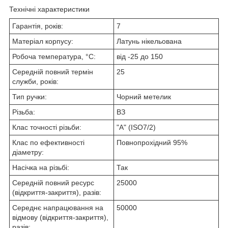
Технічні характеристики
Гарантія, років:
7
Матеріал корпусу:
Латунь нікельована
Робоча температура, °C:
від -25 до 150
Середній повний термін
25
служби, років:
Тип ручки:
Чорний метелик
Різьба:
ВЗ
Клас точності різьби:
"А" (ISO7/2)
Клас по ефективності
Повнопрохідний 95%
діаметру:
Насічка на різьбі:
Так
Середній повний ресурс
25000
(відкриття-закриття), разів:
Середнє напрацювання на
50000
відмову (відкриття-закриття),
разів: