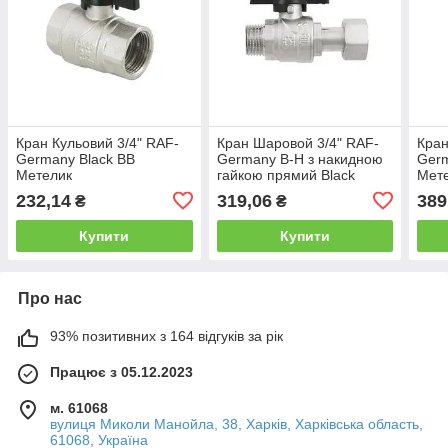
Кран Кульовий 3/4" RAF-
Кран Шаровой 3/4" RAF-
Кран
Germany Black ВВ
Germany В-Н з накидною
Germ
Метелик
гайкою прямий Black
Мет
Метелик
232,14
319,06
389
₴
₴
Купити
Купити
Про нас
93% позитивних з 164 відгуків за рік
Працює з 05.12.2023
м. 61068
вулиця Миколи Манойла, 38, Харків, Харківська область,
61068, Україна