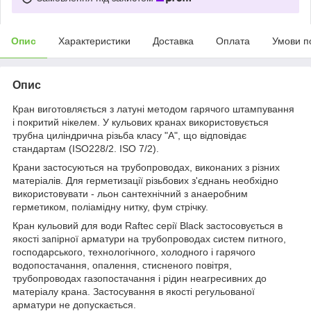
Опис
Характеристики
Доставка
Оплата
Умови п
Опис
Кран виготовляється з латуні методом гарячого штампування
і покритий нікелем. У кульових кранах використовується
трубна циліндрична різьба класу "А", що відповідає
стандартам (ISO228/2. ISO 7/2).
Крани застосуються на трубопроводах, виконаних з різних
матеріалів. Для герметизації різьбових з'єднань необхідно
використовувати - льон сантехнічний з анаеробним
герметиком, поліамідну нитку, фум стрічку.
Кран кульовий для води Raftec серії Black застосовується в
якості запірної арматури на трубопроводах систем питного,
господарського, технологічного, холодного і гарячого
водопостачання, опалення, стисненого повітря,
трубопроводах газопостачання і рідин неагресивних до
матеріалу крана. Застосування в якості регульованої
арматури не допускається.