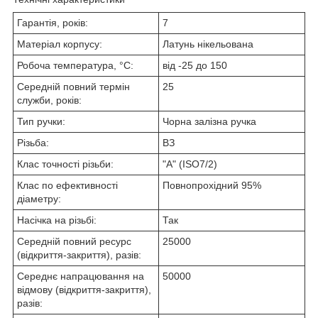
Гарантія, років:
7
Матеріал корпусу:
Латунь нікельована
Робоча температура, °C:
від -25 до 150
Середній повний термін
25
служби, років:
Тип ручки:
Чорна залізна ручка
Різьба:
ВЗ
Клас точності різьби:
"А" (ISO7/2)
Клас по ефективності
Повнопрохідний 95%
діаметру:
Насічка на різьбі:
Так
Середній повний ресурс
25000
(відкриття-закриття), разів:
Середнє напрацювання на
50000
відмову (відкриття-закриття),
разів: