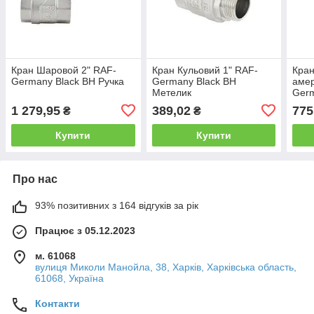
Кран Шаровой 2" RAF-
Кран Кульовий 1" RAF-
Кран
Germany Black ВН Ручка
Germany Black ВН
аме
Метелик
Ger
1 279,95
389,02
775
₴
₴
Купити
Купити
Про нас
93% позитивних з 164 відгуків за рік
Працює з 05.12.2023
м. 61068
вулиця Миколи Манойла, 38, Харків, Харківська область,
61068, Україна
Контакти