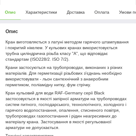
Опис
Характеристики
Доставка
Оплата
Умови п
Опис
Кран виготовляється з латуні методом гарячого штампування
і покритий нікелем. У кульових кранах використовується
трубна циліндрична різьба класу "А", що відповідає
стандартам (ISO228/2. ISO 7/2).
Крани застосуються на трубопроводах, виконаних з різних
матеріалів. Для герметизації різьбових з'єднань необхідно
використовувати - льон сантехнічний з анаеробним
герметиком, поліамідну нитку, фум стрічку.
Кран кульовий для води RAF-Germany серії Black
застосовується в якості запірної арматури на трубопроводах
систем питного, господарського, технологічного, холодного і
гарячого водопостачання, опалення, стисненого повітря,
трубопроводах газопостачання і рідин неагресивних до
матеріалу крана. Застосування в якості регульованої
арматури не допускається.
Технічні характеристики