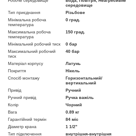
Робоче середовище
Вода, Повітря, Неагресивне
середовище
Тип приєднання
Різьбове
Мінімальна робоча
0 град.
температура
Максимальна робоча
150 град.
температура
Мінімальний робочий тиск
0 бар
Максимальний робочий
40 бар
тиск
Матеріал корпусу
Латунь
Покриття
Нікель
Спосіб монтажу
Горизонтальний/
вертикальний
Привід
Ручний
Ручний привід
Ручка важіль
Колір
Чорний
Вага
0.89 кг
Гарантійний термін
84 міс
Діаметр крана
1 1/2"
Тип підключення
внутрішня-внутрішня