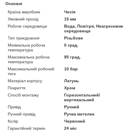
Основні
Країна виробник
Чехія
Умовний прохід
15 мм
Робоче середовище
Вода, Повітря, Неагресивне
середовище
Тип приєднання
Різьбове
Мінімальна робоча
0 град.
температура
Максимальна робоча
95 град.
температура
Максимальний робочий
10 бар
тиск
Матеріал корпусу
Латунь
Покриття
Хром
Спосіб монтажу
Горизонтальний/
вертикальний
Привід
Ручний
Ручний привід
Ручка метелик
Колір
Червоний
Гарантійний термін
24 міс