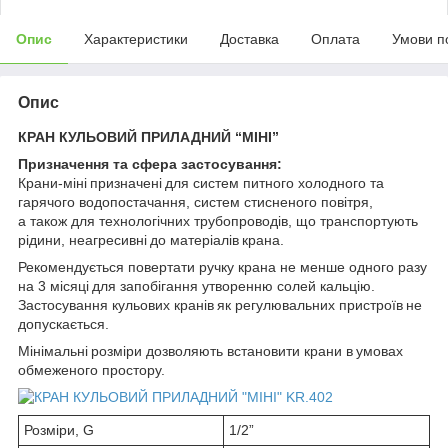
Опис
Характеристики
Доставка
Оплата
Умови п
Опис
КРАН КУЛЬОВИЙ ПРИЛАДНИЙ “МІНІ”
Призначення та сфера застосування:
Крани-міні призначені для систем питного холодного та
гарячого водопостачання, систем стисненого повітря,
а також для технологічних трубопроводів, що транспортують
рідини, неагресивні до матеріалів крана.
Рекомендується повертати ручку крана не менше одного разу
на 3 місяці для запобігання утворенню солей кальцію.
Застосування кульових кранів як регулювальних пристроїв не
допускається.
Мінімальні розміри дозволяють встановити крани в умовах
обмеженого простору.
Розміри, G
1/2”