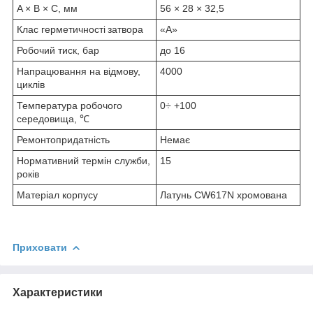
A × B × C, мм
56 × 28 × 32,5
Клас герметичності затвора
«А»
Робочий тиск, бар
до 16
Напрацювання на відмову,
4000
циклів
Температура робочого
0÷ +100
середовища, ℃
Ремонтопридатність
Немає
Нормативний термін служби,
15
років
Матеріал корпусу
Латунь CW617N хромована
Приховати
Характеристики