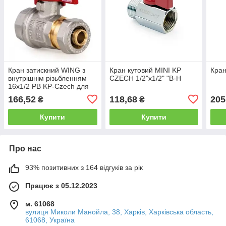
Кран затискний WING з
Кран кутовий MINI KP
Кран
внутрішнім різьбленням
CZECH 1/2"х1/2" "В-Н
16x1/2 РВ KP-Czech для
металопластикової труби
166,52
118,68
205
₴
₴
Купити
Купити
Про нас
93% позитивних з 164 відгуків за рік
Працює з 05.12.2023
м. 61068
вулиця Миколи Манойла, 38, Харків, Харківська область,
61068, Україна