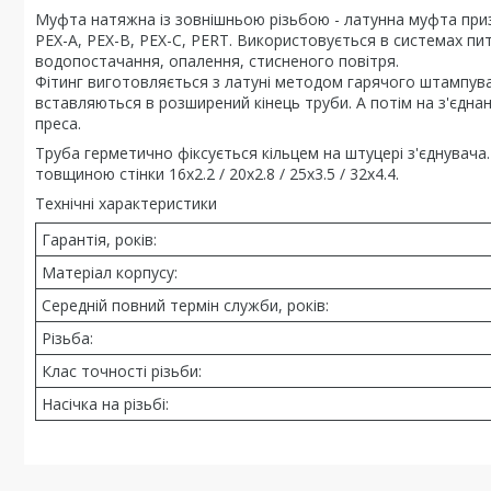
Муфта натяжна із зовнішньою різьбою - латунна муфта приз
PEX-A, PEX-B, PEX-C, PERT. Використовується в системах пи
водопостачання, опалення, стисненого повітря.
Фітинг виготовляється з латуні методом гарячого штампуван
вставляються в розширений кінець труби. А потім на з'єдна
преса.
Труба герметично фіксується кільцем на штуцері з'єднувача. 
товщиною стінки 16х2.2 / 20х2.8 / 25х3.5 / 32х4.4.
Технічні характеристики
Гарантія, років:
Матеріал корпусу:
Середній повний термін служби, років:
Різьба:
Клас точності різьби:
Насічка на різьбі: