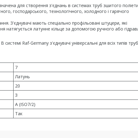
начена для створення з'єднань в системах труб зшитого поліет
тного, господарського, технологічного, холодного і гарячого
ня. З'єднувачі мають спеціально профільовані штуцери, які
ння натягується латунне кільце за допомогою ручного або гідрав
В системі Raf-Germany з'єднувачі універсальні для всіх типів труб
7
Латунь
20
З
А (ISO7/2)
Так