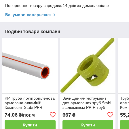
Повернення товару впродовж 14 днів за домовленістю
Всі умови повернення
Подібні товари компанії
KP Труба поліпропіленова
Зачищення-Інструмент
Труб
армована алюміній
для армованих труб Stabi
армо
Композит-Stabi PPR
з алюмінієм PP-R труб
Комп
25x4.2 PN 20 для
Wezer 50 мм Німеччина
скло
74,06
667
55,
₴/пог.м
₴
опалення Чехія
32x5
опал
Купити
Купити