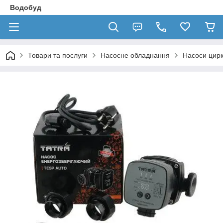
Водобуд
Товари та послуги
Насосне обладнання
Насоси цирк