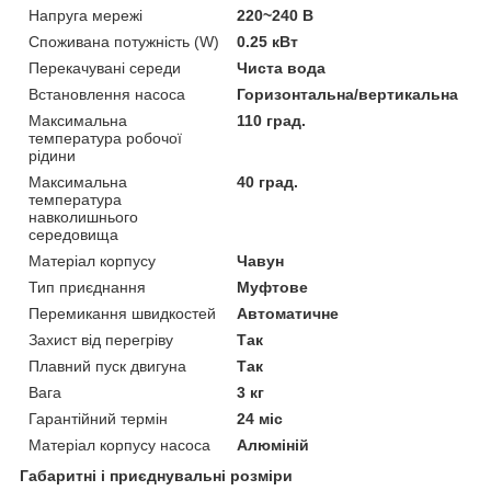
Напруга мережі
220~240 В
Споживана потужність (W)
0.25 кВт
Перекачувані середи
Чиста вода
Встановлення насоса
Горизонтальна/вертикальна
Максимальна
110 град.
температура робочої
рідини
Максимальна
40 град.
температура
навколишнього
середовища
Матеріал корпусу
Чавун
Тип приєднання
Муфтове
Перемикання швидкостей
Автоматичне
Захист від перегріву
Так
Плавний пуск двигуна
Так
Вага
3 кг
Гарантійний термін
24 міс
Матеріал корпусу насоса
Алюміній
Габаритні і приєднувальні розміри