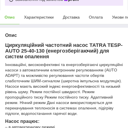
Опис
Характеристики
Доставка
Оплата
Умови п
Опис
Циркуляційний частотний насос TATRA TESP-
AUTO 25-40-130 (енергозберігаючий) для
систем опалення
Інноваційні, високоефективні та енергозберігаючі циркуляційні
насоси з автоматичним електронним регулюванням (AUTO
ADAPT) та можливістю регулювання частоти обертів
слаботочним ШИМ-сигналом (широтна імпульсна модуляція).
Насоси мають високий індекс енергоефективності та низький
рівень шуму. Режим постійної швидкості. Режим
пропорційного тиску Режим постійного тиску. Адаптивний
режим. Нічний режим Дані насоси використовуються для
перекачування теплоносія в системах опалення, підігріву
підлоги, водопостачання гарячої води.
Насос працює:
– в автоматичному режимі.