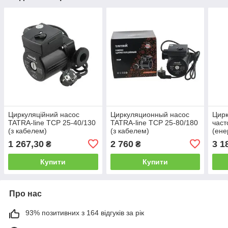
Циркуляційний насос
Циркуляционный насос
Цирк
TATRA-line TCP 25-40/130
TATRA-line TCP 25-80/180
част
(з кабелем)
(з кабелем)
(ене
TAT
1 267,30
2 760
3 1
₴
₴
25-4
Купити
Купити
Про нас
93% позитивних з 164 відгуків за рік