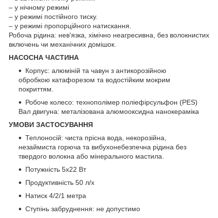
– у нічному режимі
– у режимі постійного тиску.
– у режимі пропорційного натискання.
Робоча рідина: нев'язка, хімічно неагресивна, без волокнистих
включень чи механічних домішок.
НАСОСНА ЧАСТИНА
Корпус: алюміній та чавун з антикорозійною
обробкою катафорезом та водостійким мокрим
покриттям.
Робоче колесо: технополімер поліефірсульфон (PES)
Вал двигуна: металізована алюмооксидна нанокераміка
УМОВИ ЗАСТОСУВАННЯ
Теплоносій: чиста прісна вода, некорозійна,
незаймиста горюча та вибухонебезпечна рідина без
твердого волокна або мінерального мастила.
Потужність 5x22 Вт
Продуктивність 50 л/х
Натиск 4/2/1 метра
Ступінь забруднення: не допустимо