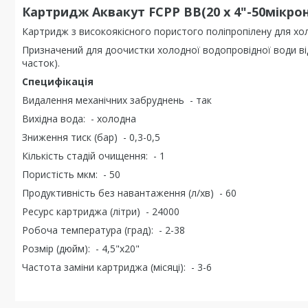
Картридж Аквакут FCPP BB(20 х 4"-50мікрон
Картридж з високоякісного пористого поліпропілену для хо
Призначений для доочистки холодної водопровідної води від 
часток).
Специфікація
Видалення механічних забруднень - так
Вихідна вода: - холодна
Зниження тиск (бар) - 0,3-0,5
Кількість стадій очищення: - 1
Пористість мкм: - 50
Продуктивність без навантаження (л/хв) - 60
Ресурс картриджа (літри) - 24000
Робоча температура (град): - 2-38
Розмір (дюйм): - 4,5"х20"
Частота заміни картриджа (місяці): - 3-6