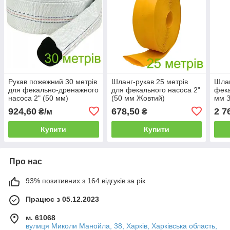
Рукав пожежний 30 метрів
Шланг-рукав 25 метрів
Шлан
для фекально-дренажного
для фекального насоса 2"
фека
насоса 2" (50 мм)
(50 мм Жовтий)
мм 
Прорезинений
924,60
678,50
2 7
₴/м
₴
Купити
Купити
Про нас
93% позитивних з 164 відгуків за рік
Працює з 05.12.2023
м. 61068
вулиця Миколи Манойла, 38, Харків, Харківська область,