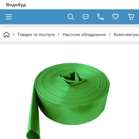
Водобуд
Товари та послуги
Насосне обладнання
Комплектуюч