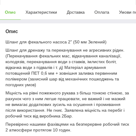
Опис
Характеристики
Доставка
Оплата
Умови п
Опис
Шланг для фекального насоса 2" (50 мм Зелений)
Шланг для дренажу та перекачування не агресивних рідин.
(Перекачування фекальних мас, відкачування каналізації,
колодязів, перекачування води з ставків, імлистих боліт,
відкачка води з підвалів і т. д) Матеріал армування
потовщений ПЕТ 0,6 мм + зовнішня заливка первинним
полімером (захисний шар від механічних пошкоджень та
погодних умов)
Міцність на рівні пожежного рукава з більш тонкою стінкою, за
рахунок чого з ним легше працювати, не важкий і не мазкий
не вимагає додаткових зусиль на осушення і промивання
після використання. Не гниє. Заявлена міцність на перебіг і
робочий тиск від виробника 2Бар.
Перевірено нашими фахівцями на безперервне робочий тиск
2 атмосфери протягом 10 годин.