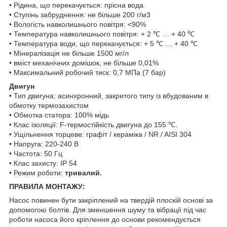
• Рідина, що перекачується: прісна вода
• Ступінь забруднення: не більше 200 г/м3
• Вологість навколишнього повітря: <90%
• Температура навколишнього повітря: + 2 ℃ … + 40 ℃
• Температура води, що перекачується: + 5 ℃ … + 40 ℃
• Мінералізація не більше 1500 мг/л
• вміст механічних домішок, не більше 0,01%
• Максимальний робочий тиск: 0,7 МПа (7 бар)
Двигун
• Тип двигуна: асинхронний, закритого типу із вбудованим в
обмотку термозахистом
• Обмотка статора: 100% мідь
• Клас ізоляції: F-термостійкість двигуна до 155 ℃.
• Ущільнення торцеве: графіт / кераміка / NR / AISI 304
• Напруга: 220-240 В
• Частота: 50 Гц
• Клас захисту: IP 54
• Режим роботи:
тривалий.
ПРАВИЛА МОНТАЖУ:
Насос повинен бути закріплений на твердій плоскій основі за
допомогою болтів. Для зменшення шуму та вібрації під час
роботи насоса його кріплення до основи рекомендується