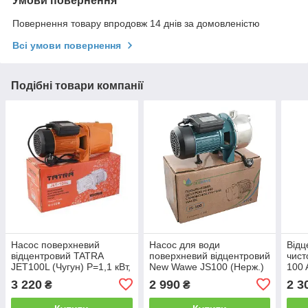
Умови повернення
Повернення товару впродовж 14 днів за домовленістю
Всі умови повернення
Подібні товари компанії
Насос поверхневий
Насос для води
Відц
відцентровий TATRA
поверхневий відцентровий
чист
JET100L (Чугун) P=1,1 кВт,
New Wawe JS100 (Нерж.)
100 
Q=3,4м3год, (57 л/м)
1.1 квт, 50 л/м, 45 метрів
коро
3 220
2 990
2 3
₴
₴
H=35, Польща
Польща
50 м