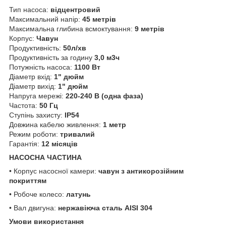
Тип насоса:
відцентровий
Максимальний напір:
45 метрів
Максимальна глибина всмоктування:
9 метрів
Корпус:
Чавун
Продуктивність:
50л/хв
Продуктивність за годину
3,0 м3ч
Потужність насоса:
1100 Вт
Діаметр вхід:
1" дюйм
Діаметр вихід:
1" дюйм
Напруга мережі:
220-240 В (одна фаза)
Частота:
50 Гц
Ступінь захисту:
IP54
Довжина кабелю живлення:
1 метр
Режим роботи:
тривалий
Гарантія:
12 місяців
НАСОСНА ЧАСТИНА
• Корпус насосної камери:
чавун з антикорозійним
покриттям
• Робоче колесо:
латунь
• Вал двигуна:
нержавіюча сталь AISI 304
Умови використання