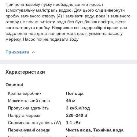
При початковому пуску необхідно залити насос і
всмоктувальну магістраль водою. Для цього слід вивернути
пробку заливного отвору (4) і заливати воду, поки із заливного
отвору не почне витікати вода без бульбашок повітря, після
чого загорнути пробку. Відкривши всі водорозбірні крани для
видалення повітря із напірної магістралі, увімкніть насос у
мережу. Насос почне подавати воду
Приховати
Характеристики
Основні
Країна виробник
Польща
Максимальний напір
45 м
Пропускна здатність
3 куб.м/год
Напруга мережі
220~240 В
Споживана потужність (W)
1.1 кВт
Перекачувані середи
Чиста вода, Технічна вода