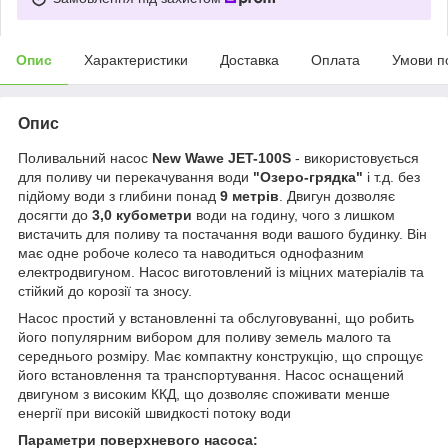
Опис
Характеристики
Доставка
Оплата
Умови п
Опис
Поливальний насос
New Wawe JET-100S
- використовується
для поливу чи перекачування води
"Озеро-грядка"
і т.д. без
підйому води з глибини понад
9 метрів
. Двигун дозволяє
досягти до
3,0 кубометри
води на годину, чого з лишком
вистачить для поливу та постачання води вашого будинку. Він
має одне робоче колесо та наводиться однофазним
електродвигуном. Насос виготовлений із міцних матеріалів та
стійкий до корозії та зносу.
Насос простий у встановленні та обслуговуванні, що робить
його популярним вибором для поливу земель малого та
середнього розміру. Має компактну конструкцію, що спрощує
його встановлення та транспортування. Насос оснащений
двигуном з високим ККД, що дозволяє споживати менше
енергії при високій швидкості потоку води
Параметри поверхневого насоса: