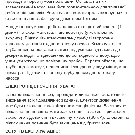
проводити через гумові прокладки. Основа, на якій
встановлений насос, має бути горизонтальною для тривалої
роботи підшипників. Всмоктувальна магістраль виконується зі
стислого шланга або труби діаметром 1 дюйм.
Неодмінною умовою роботи насоса є зворотний клапан (1
дюйм) на вході магістралі, що всмоктує (у комплект не
входить). Підключіть всмоктувальну трубу зі зворотним
клапаном до кінця вхідного отвору насоса. Всмоктувальна
труба повинна розташовуватися під ухилом від насоса до
джерела води по відношенню до осі вхідного отвору, щоб
уникнути утворення повітряних пробок. Переконайтеся, що
труба, що всмоктує, непроникна і занурена у воду мінімум на
півметра. Підключіть напірну трубу до вихідного отвору
насоса.
ЕЛЕКТРОПІДКЛЮЧЕННЯ: УВАГА!
Електропідключення слід проводити лише після остаточного
виконання всіх гідравлічних з'єднань. Електропідключення
має бути виконане кваліфікованим спеціалістом. Електричне
підключення повинно мати заземлення та захист пристроєм
захисного відключення високої чутливості (30 мА). Електричне
підключення повинне бути захищене від бризок води.
ВСТУП В ЕКСПЛУАТАЦІЮ: