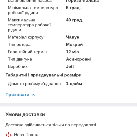
Встановлення насоса
Горизонтальна
Мінімальна температура
5 град.
робочої рідини
Максимальна
40 град.
температура робочої
рідини
Матеріал корпусу
Чавун
Тип ротора
Мокрий
Гарантійний термін
12 міс
Тип двигуна
Асинхронні
Виробник
Jet!
Габаритні і приєднувальні розміри
Діаметр роз'єму з'єднання
1 дюйм
Приховати
Умови доставки
Доставка здійснюється тільки по передоплаті.
Нова Пошта