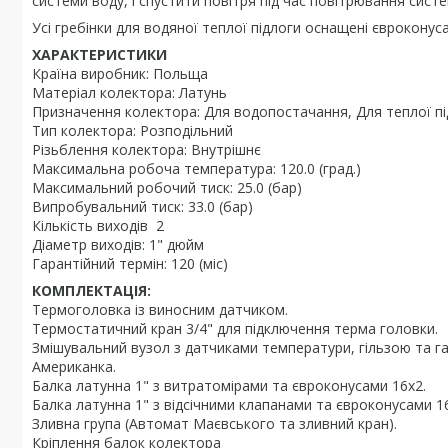
системи воду, і спустити повітря під час повітрювання систе
Усі гребінки для водяної теплої підлоги оснащені євроконус
ХАРАКТЕРИСТИКИ
Країна виробник: Польща
Матеріал колектора: Латунь
Призначення колектора: Для водопостачання, Для теплої пі
Тип колектора: Розподільний
Різьблення колектора: Внутрішнє
Максимальна робоча температура: 120.0 (град.)
Максимальний робочий тиск: 25.0 (бар)
Випробувальний тиск: 33.0 (бар)
Кількість виходів 2
Діаметр виходів: 1" дюйм
Гарантійний термін: 120 (міс)
КОМПЛЕКТАЦІЯ:
Термоголовка із виносним датчиком.
Термостатичний кран 3/4" для підключення терма головки.
Змішувальний вузол з датчиками температури, гільзою та га
Американка.
Балка латунна 1" з витратомірами та євроконусами 16х2.
Балка латунна 1" з відсічними клапанами та євроконусами 1
Зливна група (Автомат Маєвського та зливний кран).
Кріплення балок колектора