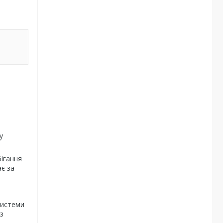
у
ігання
є за
системи
з