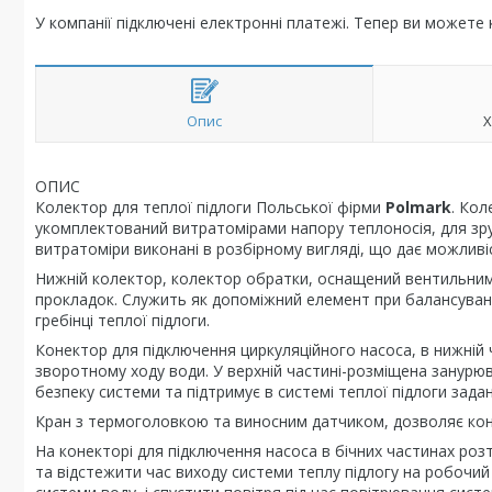
У компанії підключені електронні платежі. Тепер ви можете
Опис
Х
ОПИС
Колектор для теплої підлоги Польської фірми
Polmark
. Кол
укомплектований витратомірами напору теплоносія, для зруч
витратоміри виконані в розбірному вигляді, що дає можливі
Нижній колектор, колектор обратки, оснащений вентильни
прокладок. Служить як допоміжний елемент при балансуванн
гребінці теплої підлоги.
Конектор для підключення циркуляційного насоса, в нижні
зворотному ходу води. У верхній частині-розміщена занурюв
безпеку системи та підтримує в системі теплої підлоги зада
Кран з термоголовкою та виносним датчиком, дозволяє ко
На конекторі для підключення насоса в бічних частинах р
та відстежити час виходу системи теплу підлогу на робочий