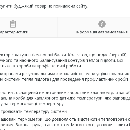
 купити будь-який товар не покидаючи сайту.
арактеристики
Інформація для замовлення
ектор є латунні нікельовані балки. Колектор, що подає (верхній),
ного та наочного балансування контурів теплої підлоги. Всі
сть легко зробити профілактичні роботи.
ми кранами регулювальними з можливістю зміни ущільнювальних
і системи тепла підлога і для проведення профілактичних робіт 
й частині, оснащений вмонтованим зворотним клапаном для запоб
альна колба для капілярного датчика температури, яка відповіда
ну на термоголовці температуру.
нтролювати температуру системи.
озташовані термометри, що дозволяють відстежити тепловтрати 
 режим. Зливна група, з автоматом Маєвського, дозволяє злити і