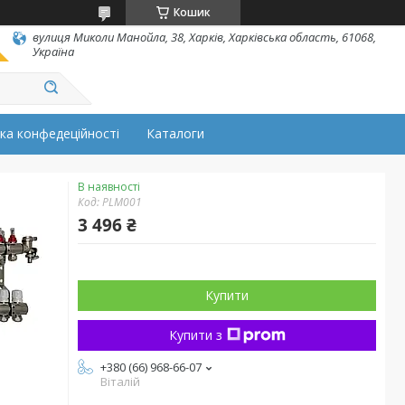
Кошик
вулиця Миколи Манойла, 38, Харків, Харківська область, 61068,
Україна
ка конфедеційності
Каталоги
В наявності
Код:
PLM001
3 496 ₴
Купити
Купити з
+380 (66) 968-66-07
Віталій