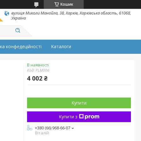
Кошик
вулиця Миколи Манойла, 38, Харків, Харківська область, 61068,
Україна
ка конфедеційності
Каталоги
В наявності
Код:
PLM006
4 002 ₴
Купити
Купити з
+380 (66) 968-66-07
Віталій