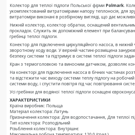
Колектор для теплої підлоги Польської фірми
Polmark
. Кол
укомплектований витратомірами напору теплоносія, для зруч
витратоміри виконані в розбірному вигляді, що дає можливі
Нижній колектор, колектор обратки, оснащений вентильни
прокладок. Служить як допоміжний елемент при балансуванн
гребінці теплої підлоги.
Конектор для підключення циркуляційного насоса, в нижні
зворотному ходу води. У верхній частині-розміщена занурюв
безпеку системи та підтримує в системі теплої підлоги зада
Кран з термоголовкою та виносним датчиком, дозволяє ко
На конекторі для підключення насоса в бічних частинах р
та відстежити час виходу системи теплу підлогу на робочий
системи воду, і спустити повітря під час повітрювання систе
Усі гребінки для водяної теплої підлоги оснащені євроконус
ХАРАКТЕРИСТИКИ
Країна виробник: Польща
Матеріал колектора: Латунь
Призначення колектора: Для водопостачання, Для теплої пі
Тип колектора: Розподільний
Різьблення колектора: Внутрішнє
Максимальна робоча температура: 120.0 (град.)