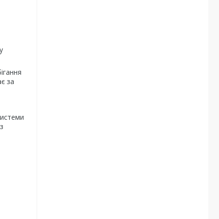
у
ігання
є за
системи
з