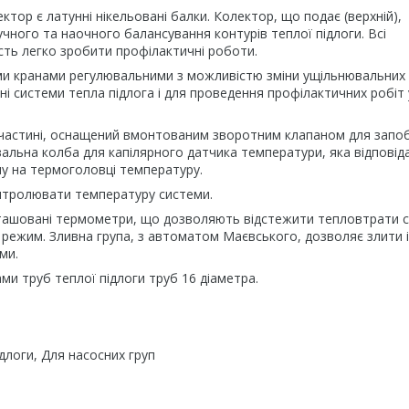
ектор є латунні нікельовані балки. Колектор, що подає (верхній),
ного та наочного балансування контурів теплої підлоги. Всі
сть легко зробити профілактичні роботи.
ми кранами регулювальними з можливістю зміни ущільнювальних
і системи тепла підлога і для проведення профілактичних робіт 
й частині, оснащений вмонтованим зворотним клапаном для запоб
альна колба для капілярного датчика температури, яка відповіда
ну на термоголовці температуру.
нтролювати температуру системи.
озташовані термометри, що дозволяють відстежити тепловтрати 
 режим. Зливна група, з автоматом Маєвського, дозволяє злити і
ми.
ами труб теплої підлоги труб 16 діаметра.
длоги, Для насосних груп