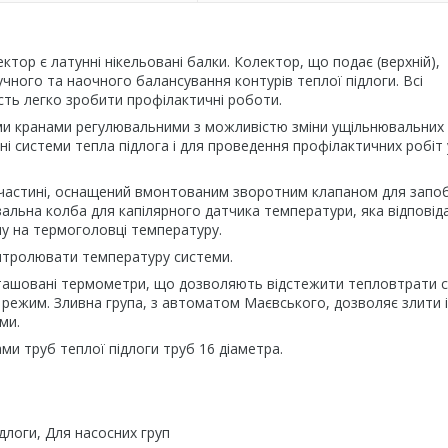
ектор є латунні нікельовані балки. Колектор, що подає (верхній),
ного та наочного балансування контурів теплої підлоги. Всі
сть легко зробити профілактичні роботи.
ми кранами регулювальними з можливістю зміни ущільнювальних
і системи тепла підлога і для проведення профілактичних робіт 
й частині, оснащений вмонтованим зворотним клапаном для запоб
альна колба для капілярного датчика температури, яка відповіда
ну на термоголовці температуру.
нтролювати температуру системи.
озташовані термометри, що дозволяють відстежити тепловтрати 
 режим. Зливна група, з автоматом Маєвського, дозволяє злити і
ми.
ами труб теплої підлоги труб 16 діаметра.
длоги, Для насосних груп