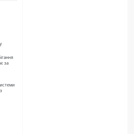
у
ігання
є за
системи
з