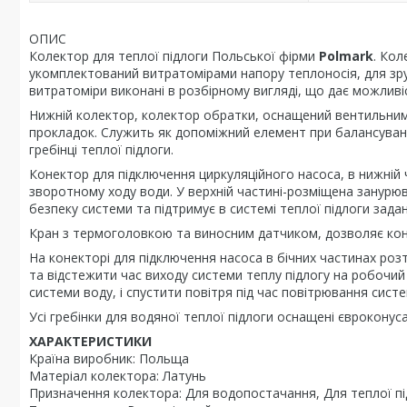
ОПИС
Колектор для теплої підлоги Польської фірми
Polmark
. Кол
укомплектований витратомірами напору теплоносія, для зруч
витратоміри виконані в розбірному вигляді, що дає можливі
Нижній колектор, колектор обратки, оснащений вентильни
прокладок. Служить як допоміжний елемент при балансуванн
гребінці теплої підлоги.
Конектор для підключення циркуляційного насоса, в нижні
зворотному ходу води. У верхній частині-розміщена занурюв
безпеку системи та підтримує в системі теплої підлоги зада
Кран з термоголовкою та виносним датчиком, дозволяє ко
На конекторі для підключення насоса в бічних частинах р
та відстежити час виходу системи теплу підлогу на робочий
системи воду, і спустити повітря під час повітрювання систе
Усі гребінки для водяної теплої підлоги оснащені євроконус
ХАРАКТЕРИСТИКИ
Країна виробник: Польща
Матеріал колектора: Латунь
Призначення колектора: Для водопостачання, Для теплої пі