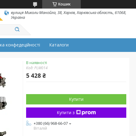
Кошик
вулиця Миколи Манойла, 38, Харків, Харківська область, 61068,
Україна
ка конфедеційності
Каталоги
В наявності
Код:
PLM014
5 428 ₴
Купити
Купити з
+380 (66) 968-66-07
Віталій