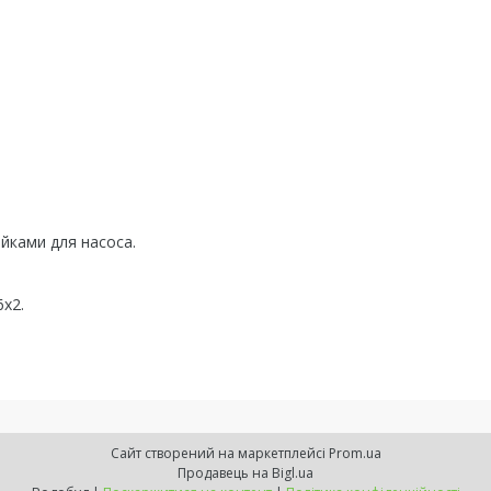
йками для насоса.
6х2.
Сайт створений на маркетплейсі
Prom.ua
Продавець на Bigl.ua