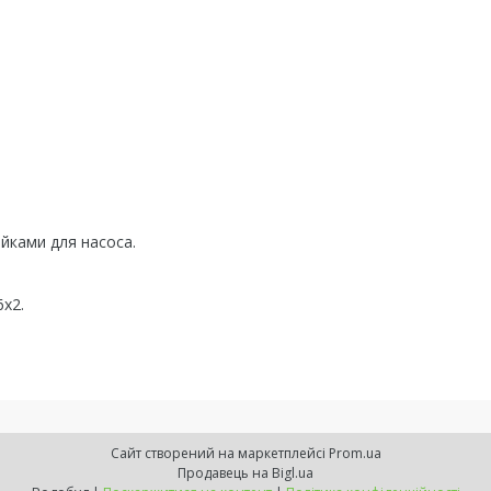
йками для насоса.
6х2.
Сайт створений на маркетплейсі
Prom.ua
Продавець на Bigl.ua