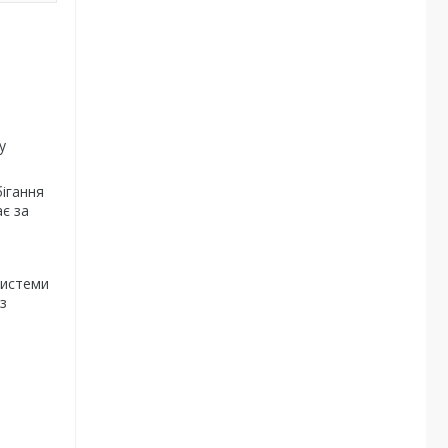
у
ігання
є за
системи
з