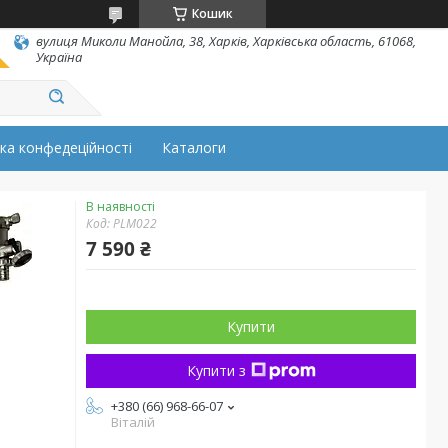
Кошик
вулиця Миколи Манойла, 38, Харків, Харківська область, 61068,
Україна
ка конфедеційності
Каталоги
В наявності
Код:
PLM022
7 590 ₴
Купити
Купити з
+380 (66) 968-66-07
Віталій