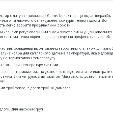
ектор є латунні нікельовані балки. Колектор, що подає (верхній),
ного та наочного балансування контурів теплої підлоги. Всі
сть легко зробити профілактичні роботи.
ми кранами регулювальними з можливістю зміни ущільнювальних
і системи тепла підлога і для проведення профілактичних робіт 
й частині, оснащений вмонтованим зворотним клапаном для запоб
альна колба для капілярного датчика температури, яка відповіда
ну на термоголовці температуру.
нтролювати температуру системи.
озташовані термометри, що дозволяють відстежити тепловтрати 
 режим. Зливна група, з автоматом Маєвського, дозволяє злити і
ми.
ами труб теплої підлоги труб 16 діаметра.
длоги, Для насосних груп