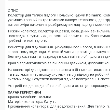
ОПИС
Колектор для теплої підлоги Польської фірми
Polmark
. Кол
укомплектований витратомірами напору теплоносія, для зруч
витратоміри виконані в розбірному вигляді, що дає можливі
Нижній колектор, колектор обратки, оснащений вентильни
прокладок. Служить як допоміжний елемент при балансуванн
гребінці теплої підлоги.
Конектор для підключення циркуляційного насоса, в нижні
зворотному ходу води. У верхній частині-розміщена занурюв
безпеку системи та підтримує в системі теплої підлоги зада
Кран з термоголовкою та виносним датчиком, дозволяє ко
На конекторі для підключення насоса в бічних частинах р
та відстежити час виходу системи теплу підлогу на робочий
системи воду, і спустити повітря під час повітрювання систе
Усі гребінки для водяної теплої підлоги оснащені євроконус
ХАРАКТЕРИСТИКИ
Країна виробник: Польща
Матеріал колектора: Латунь
Призначення колектора: Для водопостачання, Для теплої пі