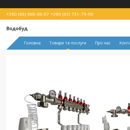
+380 (66) 968-66-07
+380 (63) 731-79-90
Водобуд
Головна
Товари та послуги
Про нас
Конт