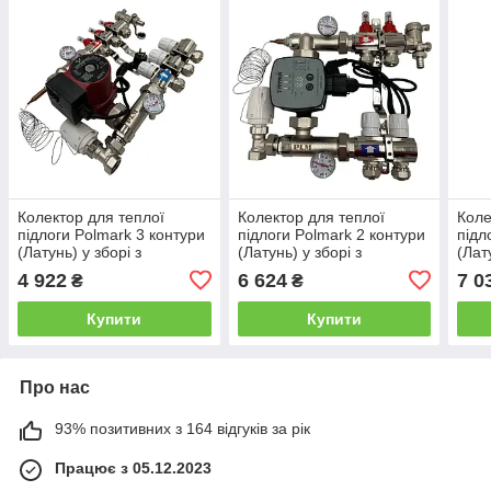
Колектор для теплої
Колектор для теплої
Коле
підлоги Polmark 3 контури
підлоги Polmark 2 контури
підл
(Латунь) у зборі з
(Латунь) у зборі з
(Лат
циркуляційним насосом
частотним циркуляційним
цирк
4 922
6 624
7 0
₴
₴
Польща
насосом Польща
Пол
Купити
Купити
Про нас
93% позитивних з 164 відгуків за рік
Працює з 05.12.2023