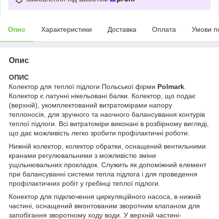
Опис
Характеристики
Доставка
Оплата
Умови п
Опис
ОПИС
Колектор для теплої підлоги Польської фірми
Polmark
.
Колектор є латунні нікельовані балки. Колектор, що подає
(верхній), укомплектований витратомірами напору
теплоносія, для зручного та наочного балансування контурів
теплої підлоги. Всі витратоміри виконані в розбірному вигляді,
що дає можливість легко зробити профілактичні роботи.
Нижній колектор, колектор обратки, оснащений вентильними
кранами регулювальними з можливістю зміни
ущільнювальних прокладок. Служить як допоміжний елемент
при балансуванні системи тепла підлога і для проведення
профілактичних робіт у гребінці теплої підлоги.
Конектор для підключення циркуляційного насоса, в нижній
частині, оснащений вмонтованим зворотним клапаном для
запобігання зворотному ходу води. У верхній частині-