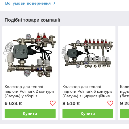
Всі умови повернення
Подібні товари компанії
Колектор для теплої
Колектор для теплої
Коле
підлоги Polmark 2 контури
підлоги Polmark 6 контурів
підл
(Латунь) у зборі з
(Латунь) з циркуляційним
(Лат
частотним циркуляційним
частотним насосом
част
6 624
8 510
9 2
₴
₴
насосом Польща
Польща
Пол
Купити
Купити