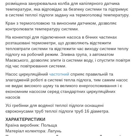
розміщена занурювальна колба для капілярного датчика
температури, яка відповідає за безпеку системи та підтримує
в системі теплої підлоги задану на термоголовці температуру.
Кран з термоголовкою та виносним датчиком, дозволяє
контролювати температуру системи.
На конекторі для підключення насоса в бічних частинах
розташовані термометри, що дозволяють відстежити
тепловтрати системи та відстежити час виходу системи теплу
підлогу на робочий режим. Зливна група, з автоматом
Маєвського, дозволяє злити із системи воду, і спустити повітря
під час повітрювання системи.
Насос циркуляційний
частотний
сприяє правильній та
злагодженій роботі в системі тепла підлога, тим самим насос
не видає високого шуму та великого енергоспоживання і є
економним насосом серед стандартних циркуляційних
насосів
Усі гребінки для водяної теплої підлоги оснащені
євроконусами труб теплої підлоги труб 16 діаметра.
ХАРАКТЕРИСТИКИ
Країна виробник: Польща
Матеріал колектора: Латунь