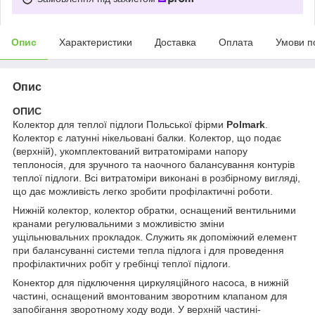
Опис
Характеристики
Доставка
Оплата
Умови п
Опис
ОПИС
Колектор для теплої підлоги Польської фірми
Polmark
.
Колектор є латунні нікельовані балки. Колектор, що подає
(верхній), укомплектований витратомірами напору
теплоносія, для зручного та наочного балансування контурів
теплої підлоги. Всі витратоміри виконані в розбірному вигляді,
що дає можливість легко зробити профілактичні роботи.
Нижній колектор, колектор обратки, оснащений вентильними
кранами регулювальними з можливістю зміни
ущільнювальних прокладок. Служить як допоміжний елемент
при балансуванні системи тепла підлога і для проведення
профілактичних робіт у гребінці теплої підлоги.
Конектор для підключення циркуляційного насоса, в нижній
частині, оснащений вмонтованим зворотним клапаном для
запобігання зворотному ходу води. У верхній частині-