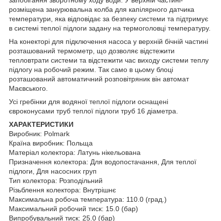
розміщена занурювальна колба для капілярного датчика
температури, яка відповідає за безпеку системи та підтримує
в системі теплої підлоги задану на термоголовці температуру.
На конекторі для підключення насоса у верхній бічній частині
розташований термометр, що дозволяє відстежити
тепловтрати системи та відстежити час виходу системи теплу
підлогу на робочий режим. Так само в цьому блоці
розташований автоматичний розповітряник він автомат
Маєвського.
Усі гребінки для водяної теплої підлоги оснащені
євроконусами труб теплої підлоги труб 16 діаметра.
ХАРАКТЕРИСТИКИ
Виробник: Polmark
Країна виробник: Польща
Матеріал колектора: Латунь нікельована
Призначення колектора: Для водопостачання, Для теплої
підлоги, Для насосних груп
Тип колектора: Розподільний
Різьблення колектора: Внутрішнє
Максимальна робоча температура: 110.0 (град.)
Максимальний робочий тиск: 15.0 (бар)
Випробувальний тиск: 25.0 (бар)