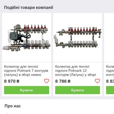
Подібні товари компанії
Колектор для теплої
Колектор для теплої
Коле
підлоги Polmark 7 контурів
підлоги Polmark 12
підл
(латунь) в зборі нижнє
контурів (Латунь) у зборі
конт
підключення з частотним
без насоса Польща
нижн
8 970
8 786
8 8
₴
₴
насосом Польща
нас
Купити
Купити
Про нас