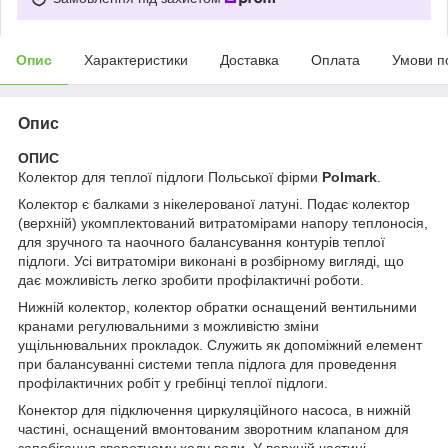
Опис
Характеристики
Доставка
Оплата
Умови п
Опис
ОПИС
Колектор для теплої підлоги Польської фірми
Polmark
.
Колектор є балками з нікелерованої латуні. Подає колектор
(верхній) укомплектований витратомірами напору теплоносія,
для зручного та наочного балансування контурів теплої
підлоги. Усі витратоміри виконані в розбірному вигляді, що
дає можливість легко зробити профілактичні роботи.
Нижній колектор, колектор обратки оснащений вентильними
кранами регулювальними з можливістю зміни
ущільнювальних прокладок. Служить як допоміжний елемент
при балансуванні системи тепла підлога для проведення
профілактичних робіт у гребінці теплої підлоги.
Конектор для підключення циркуляційного насоса, в нижній
частині, оснащений вмонтованим зворотним клапаном для
запобігання зворотному ходу води. У верхній частині-