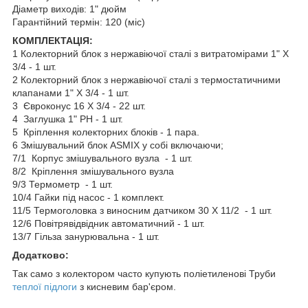
Діаметр виходів: 1" дюйм
Гарантійний термін: 120 (міс)
КОМПЛЕКТАЦІЯ:
1 Колекторний блок з нержавіючої сталі з витратомірами 1" Х
3/4 - 1 шт.
2 Колекторний блок з нержавіючої сталі з термостатичними
клапанами 1" Х 3/4 - 1 шт.
3 Євроконус 16 Х 3/4 - 22 шт.
4 Заглушка 1" РН - 1 шт.
5 Кріплення колекторних блоків - 1 пара.
6 Змішувальний блок ASMIX у собі включаючи;
7/1 Корпус змішувального вузла - 1 шт.
8/2 Кріплення змішувального вузла
9/3 Термометр - 1 шт.
10/4 Гайки під насос - 1 комплект.
11/5 Термоголовка з виносним датчиком 30 Х 11/2 - 1 шт.
12/6 Повітрявідвідник автоматичний - 1 шт.
13/7 Гільза занурювальна - 1 шт.
Додатково:
Так само з колектором часто купують поліетиленові Труби
теплої підлоги
з кисневим бар'єром.