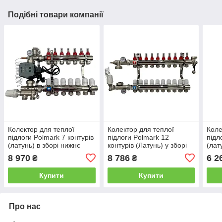
Подібні товари компанії
Колектор для теплої
Колектор для теплої
Коле
підлоги Polmark 7 контурів
підлоги Polmark 12
підл
(латунь) в зборі нижнє
контурів (Латунь) у зборі
(лат
підключення з частотним
без насоса Польща
підк
8 970
8 786
6 2
₴
₴
насосом Польща
Пол
Купити
Купити
Про нас