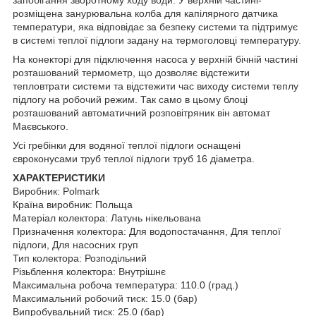
розміщена занурювальна колба для капілярного датчика
температури, яка відповідає за безпеку системи та підтримує
в системі теплої підлоги задану на термоголовці температуру.
На конекторі для підключення насоса у верхній бічній частині
розташований термометр, що дозволяє відстежити
тепловтрати системи та відстежити час виходу системи теплу
підлогу на робочий режим. Так само в цьому блоці
розташований автоматичний розповітряник він автомат
Маєвського.
Усі гребінки для водяної теплої підлоги оснащені
євроконусами труб теплої підлоги труб 16 діаметра.
ХАРАКТЕРИСТИКИ
Виробник: Polmark
Країна виробник: Польща
Матеріал колектора: Латунь нікельована
Призначення колектора: Для водопостачання, Для теплої
підлоги, Для насосних груп
Тип колектора: Розподільний
Різьблення колектора: Внутрішнє
Максимальна робоча температура: 110.0 (град.)
Максимальний робочий тиск: 15.0 (бар)
Випробувальний тиск: 25.0 (бар)