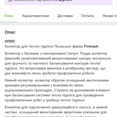
Опис
Характеристики
Доставка
Оплата
Умови п
Опис
ОПИС
Колектор для теплої підлоги Польської фірми
Polmark
.
Колектор є балками з нікелерованої латуні. Подає колектор
(верхній) укомплектований витратомірами напору теплоносія,
для зручного та наочного балансування контурів теплої
підлоги. Усі витратоміри виконані в розбірному вигляді, що
дає можливість легко зробити профілактичні роботи.
Нижній колектор, колектор обратки оснащений вентильними
кранами регулювальними з можливістю зміни
ущільнювальних прокладок. Служить як допоміжний елемент
при балансуванні системи тепла підлога для проведення
профілактичних робіт у гребінці теплої підлоги.
Конектор для підключення циркуляційного насоса, в нижній
частині, оснащений вмонтованим зворотним клапаном для
запобігання зворотному ходу води. У верхній частині-