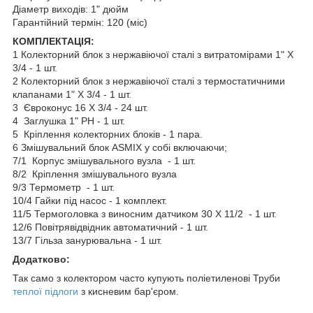
Діаметр виходів: 1" дюйм
Гарантійний термін: 120 (міс)
КОМПЛЕКТАЦІЯ:
1 Колекторний блок з нержавіючої сталі з витратомірами 1" Х
3/4 - 1 шт.
2 Колекторний блок з нержавіючої сталі з термостатичними
клапанами 1" Х 3/4 - 1 шт.
3 Євроконус 16 Х 3/4 - 24 шт.
4 Заглушка 1" РН - 1 шт.
5 Кріплення колекторних блоків - 1 пара.
6 Змішувальний блок ASMIX у собі включаючи;
7/1 Корпус змішувального вузла - 1 шт.
8/2 Кріплення змішувального вузла
9/3 Термометр - 1 шт.
10/4 Гайки під насос - 1 комплект.
11/5 Термоголовка з виносним датчиком 30 Х 11/2 - 1 шт.
12/6 Повітрявідвідник автоматичний - 1 шт.
13/7 Гільза занурювальна - 1 шт.
Додатково:
Так само з колектором часто купують поліетиленові Труби
теплої підлоги
з кисневим бар'єром.