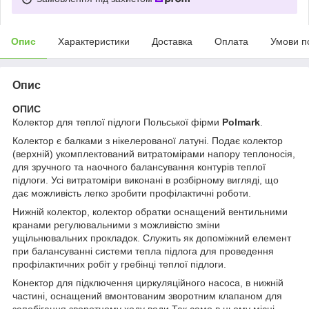
Опис
Характеристики
Доставка
Оплата
Умови п
Опис
ОПИС
Колектор для теплої підлоги Польської фірми
Polmark
.
Колектор є балками з нікелерованої латуні. Подає колектор
(верхній) укомплектований витратомірами напору теплоносія,
для зручного та наочного балансування контурів теплої
підлоги. Усі витратоміри виконані в розбірному вигляді, що
дає можливість легко зробити профілактичні роботи.
Нижній колектор, колектор обратки оснащений вентильними
кранами регулювальними з можливістю зміни
ущільнювальних прокладок. Служить як допоміжний елемент
при балансуванні системи тепла підлога для проведення
профілактичних робіт у гребінці теплої підлоги.
Конектор для підключення циркуляційного насоса, в нижній
частині, оснащений вмонтованим зворотним клапаном для
запобігання зворотному ходу води.Так само в цьому місці