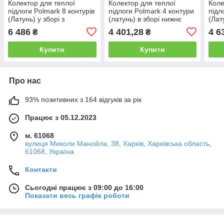
Колектор для теплої
Колектор для теплої
Коле
підлоги Polmark 8 контурів
підлоги Polmark 4 контури
підл
(Латунь) у зборі з
(латунь) в зборі нижнє
(Лат
триходовим клапаном
підключення без насоса
трих
6 486
4 401,28
4 6
₴
₴
нижнє підключення
Польща
нижн
Польща
Пол
Купити
Купити
Про нас
93% позитивних з 164 відгуків за рік
Працює з 05.12.2023
м. 61068
вулиця Миколи Манойла, 38, Харків, Харківська область,
61068, Україна
Контакти
Сьогодні працює з 09:00 до 16:00
Показати весь графік роботи