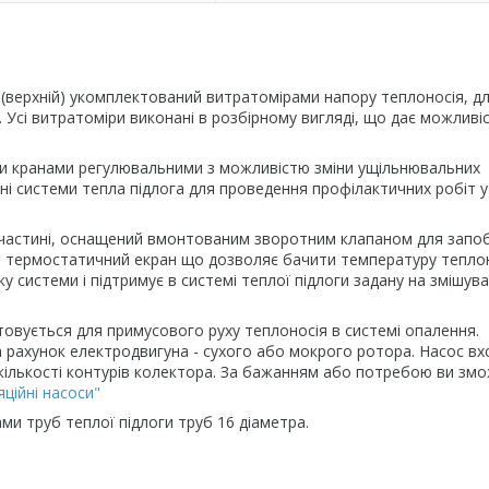
 (верхній) укомплектований витратомірами напору теплоносія, д
 Усі витратоміри виконані в розбірному вигляді, що дає можливі
и кранами регулювальними з можливістю зміни ущільнювальних
і системи тепла підлога для проведення профілактичних робіт у
й частині, оснащений вмонтованим зворотним клапаном для запоб
й термостатичний екран що дозволяє бачити температуру теплон
у системи і підтримує в системі теплої підлоги задану на змішу
товується для примусового руху теплоносія в системі опалення.
а рахунок електродвигуна - сухого або мокрого ротора. Насос в
 кількості контурів колектора. За бажанням або потребою ви зм
яційні насоси"
ами труб теплої підлоги труб 16 діаметра.