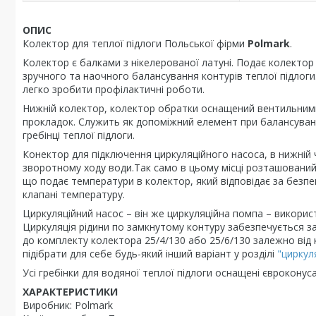
ОПИС
Колектор для теплої підлоги Польської фірми
Polmark
.
Колектор є балками з нікелерованої латуні. Подає колектор
зручного та наочного балансування контурів теплої підлоги.
легко зробити профілактичні роботи.
Нижній колектор, колектор обратки оснащений вентильним
прокладок. Служить як допоміжний елемент при балансуванн
гребінці теплої підлоги.
Конектор для підключення циркуляційного насоса, в нижні
зворотному ходу води.Так само в цьому місці розташовани
що подає температури в колектор, який відповідає за безпек
клапані температуру.
Циркуляційний насос – він же циркуляційна помпа – викорис
Циркуляція рідини по замкнутому контуру забезпечується з
до комплекту колектора 25/4/130 або 25/6/130 залежно від
підібрати для себе будь-який інший варіант у розділі
"циркул
Усі гребінки для водяної теплої підлоги оснащені євроконус
ХАРАКТЕРИСТИКИ
Виробник: Polmark