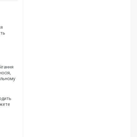
ля
сть
ігання
осія,
вальному
ходить
ожете