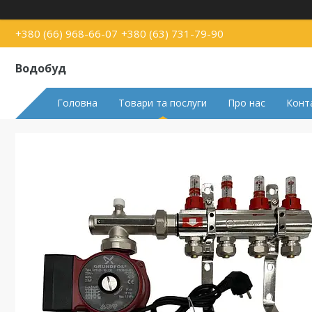
+380 (66) 968-66-07
+380 (63) 731-79-90
Водобуд
Головна
Товари та послуги
Про нас
Конт