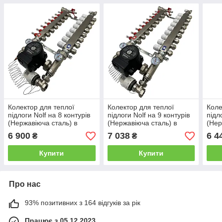
Колектор для теплої
Колектор для теплої
Коле
підлоги Nolf на 8 контурів
підлоги Nolf на 9 контурів
підл
(Нержавіюча сталь) в
(Нержавіюча сталь) в
(Нер
зборі з насосом (бічне
зборі з насосом (бічне
збор
6 900
7 038
6 4
₴
₴
підключення) Німеччина
підключення) Німеччина
підк
Купити
Купити
Про нас
93% позитивних з 164 відгуків за рік
Працює з 05.12.2023