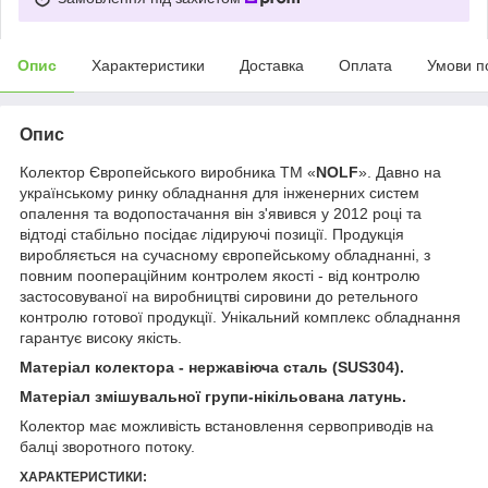
Опис
Характеристики
Доставка
Оплата
Умови п
Опис
Колектор Європейського виробника ТМ «
NOLF
». Давно на
українському ринку обладнання для інженерних систем
опалення та водопостачання він з'явився у 2012 році та
відтоді стабільно посідає лідируючі позиції. Продукція
виробляється на сучасному європейському обладнанні, з
повним поопераційним контролем якості - від контролю
застосовуваної на виробництві сировини до ретельного
контролю готової продукції. Унікальний комплекс обладнання
гарантує високу якість.
Матеріал колектора - нержавіюча сталь (SUS304).
Матеріал змішувальної групи-нікільована латунь.
Колектор має можливість встановлення сервоприводів на
балці зворотного потоку.
ХАРАКТЕРИСТИКИ: