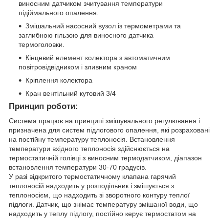
виносним датчиком зчитування температури
підіймального опалення.
Змішальний насосний вузол із термометрами та
заглибною гільзою для виносного датчика
термоголовки.
Кінцевий елемент колектора з автоматичним
повітровідвідником і зливним краном
Кріплення колектора
Кран вентільний кутовий 3/4
Принцип роботи:
Система працює на принципі змішувального регулювання і
призначена для систем підлогового опалення, які розраховані
на постійну температуру теплоносія. Встановлення
температури вхідного теплоносія здійснюється на
термостатичній голівці з виносним термодатчиком, діапазон
встановлення температури 30-70 градусів.
У разі відкритого термостатичному клапана гарячий
теплоносій надходить у розподільник і змішується з
теплоносієм, що надходить зі зворотного контуру теплої
підлоги. Датчик, що знімає температуру змішаної води, що
надходить у теплу підлогу, постійно керує термостатом на