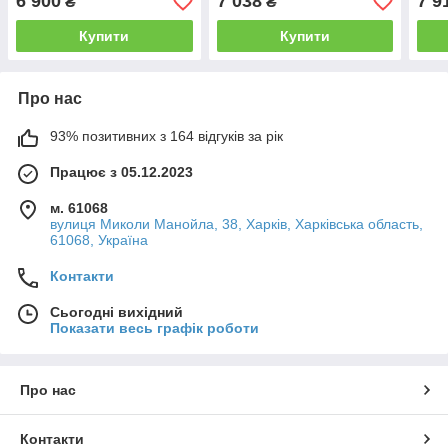
6 900
7 038
7 9
₴
₴
підключення) Німеччина
підключення) Німеччина
(біч
Німе
Купити
Купити
Про нас
93% позитивних з 164 відгуків за рік
Працює з 05.12.2023
м. 61068
вулиця Миколи Манойла, 38, Харків, Харківська область,
61068, Україна
Контакти
Сьогодні вихідний
Показати весь графік роботи
Про нас
Контакти