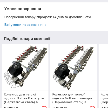
Умови повернення
Повернення товару впродовж 14 днів за домовленістю
Всі умови повернення
Подібні товари компанії
Колектор для теплої
Колектор для теплої
Коле
підлоги Nolf на 8 контурів
підлоги Nolf на 9 контурів
підл
(Нержавіюча сталь) в
(Нержавіюча сталь) в
(Нер
зборі з насосом (бічне
зборі з насосом (бічне
збор