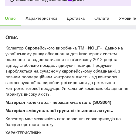
Опис
Характеристики
Доставка
Оплата
Умови п
Опис
Колектор Європейського виробника ТМ «
NOLF
». Давно на
українському ринку обладнання для інженерних систем
опалення та водопостачання він з'явився у 2012 році та
відтоді стабільно посідає лідируючі позиції. Продукція
виробляється на сучасному європейському обладнанні, з
повним поопераційним контролем якості - від контролю
застосовуваної на виробництві сировини до ретельного
контролю готової продукції. Унікальний комплекс обладнання
гарантує високу якість.
Матеріал колектора - нержавіюча сталь (SUS304).
Матеріал змішувальної групи-нікільована латунь.
Колектор має можливість встановлення сервоприводів на
балці зворотного потоку.
ХАРАКТЕРИСТИКИ: