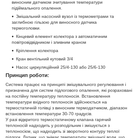
виносним датчиком зчитування температури
підіймального опалення.
Змішальний насосний вузол із термометрами та
заглибною гільзою для виносного датчика
термоголовки.
Кінцевий елемент колектора з автоматичним
повітровідвідником і зливним краном
Кріплення колектора
Кран вентільний кутовий 3/4
Насос циркуляційний 25/4-130 або 25/6-130
Принцип роботи:
Система працює на принципі змішувального регулювання і
призначена для систем підлогового опалення, які розраховані
на постійну температуру теплоносія. Встановлення
температури вхідного теплоносія здійснюється на
термостатичній голівці з виносним термодатчиком, діапазон
встановлення температури 30-70 градусів.
У разі відкритого термостатичному клапана гарячий
теплоносій надходить у розподільник і змішується з
теплоносієм, що надходить зі зворотного контуру теплої
підлоги. Датчик, що знімає температуру змішаної води, що