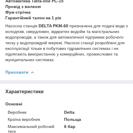
Автоматика Tatra-line РС-15
Провід з вилкою
Фум стрічка
Гарантійний талон на 1 рік
Насосна станція
DELTA PKM-60
призначена для подачі води з
колодязів, свердловин, відкритих водойм та магістральних
водопроводів, а також для автоматичної підтримки робочого
тиску у водопровідній мережі. Насосні станції розроблені для
експлуатації тільки в побутових гідравлічних системах і не
підлягають використанню у комерційних, промислових та
муніципальних системах.
Приховати
Характеристики
Основні
Виробник
Delta
Країна виробник
Польща
Максимальний робочий
6 бар
тиск