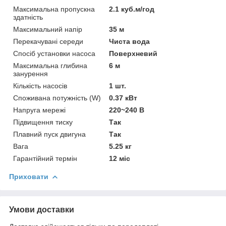
Максимальна пропускна
2.1 куб.м/год
здатність
Максимальний напір
35 м
Перекачувані середи
Чиста вода
Спосіб установки насоса
Поверхневий
Максимальна глибина
6 м
занурення
Кількість насосів
1 шт.
Споживана потужність (W)
0.37 кВт
Напруга мережі
220~240 В
Підвищення тиску
Так
Плавний пуск двигуна
Так
Вага
5.25 кг
Гарантійний термін
12 міс
Приховати
Умови доставки