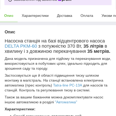
Опис
Характеристики
Доставка
Оплата
Умови п
Опис
Насосна станція на базі відцентрового насоса
DELTA PKM-60
з потужністю 370 Вт,
35 літрів
в
хвилину і з довжиною перекачування
35 метрів.
Дана модель призначена для підйому та перекачування води,
використовується в побутових цілях, ідеально підходить для
зрошення саду та городу.
Застосовується ще й області підвищення тиску шляхом
монтажу в магістраль. На станції встановлена ​​електрична
автоматика (прес контроль)
Tatra-line РС-13А
для насосів та
станцій. Контроль та регулювання тиску в системі.
Також за вашим бажанням можна докомплектувати насос
іншою автоматикою в розділі
"Автоматика"
Характеристики:
Спосіб встановлення:
горизонтальний