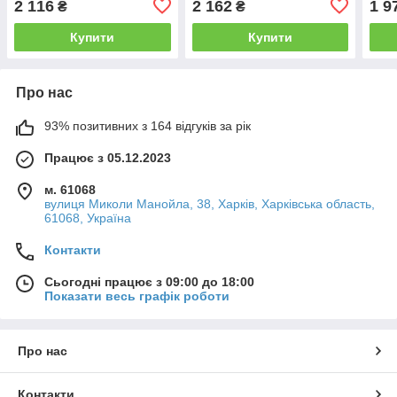
2 116
2 162
1 9
₴
₴
автоматикою Euroaqua
автоматикою TATRA
авто
Купити
Купити
Про нас
93% позитивних з 164 відгуків за рік
Працює з 05.12.2023
м. 61068
вулиця Миколи Манойла, 38, Харків, Харківська область,
61068, Україна
Контакти
Сьогодні працює з 09:00 до 18:00
Показати весь графік роботи
Про нас
Контакти