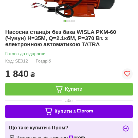
Насосна станція без бака WISLA PKM-60
(Чувун) Н=35М, Q=2.1кбМ, P=370 Вт. з
електронною автоматикою TATRA
Готово до відправки
Код: SE012
Роздріб
1 840
₴
Купити
або
Купити з
Що таке купити з Пром?
Замовлення під захистом