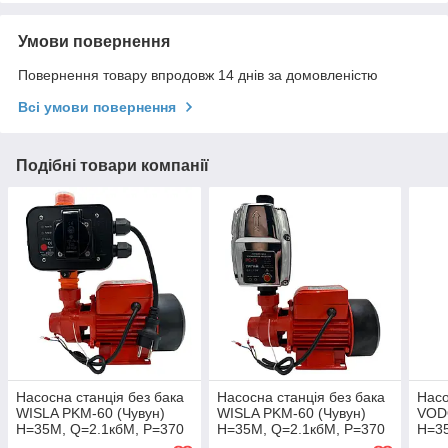
Умови повернення
Повернення товару впродовж 14 днів за домовленістю
Всі умови повернення
Подібні товари компанії
Насосна станція без бака
Насосна станція без бака
Насо
WISLA PKM-60 (Чувун)
WISLA PKM-60 (Чувун)
VOD
Н=35М, Q=2.1кбМ, P=370
Н=35М, Q=2.1кбМ, P=370
Н=35
Вт. з єлектронною
Вт. з електронною
Вт. 